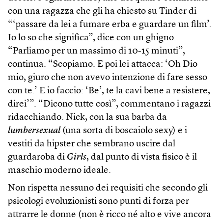
con una ragazza che gli ha chiesto su Tinder di
“‘passare da lei a fumare erba e guardare un film’.
Io lo so che significa”, dice con un ghigno.
“Parliamo per un massimo di 10-15 minuti”,
continua. “Scopiamo. E poi lei attacca: ‘Oh Dio
mio, giuro che non avevo intenzione di fare sesso
con te.’ E io faccio: ‘Be’, te la cavi bene a resistere,
direi’”. “Dicono tutte così”, commentano i ragazzi
ridacchiando. Nick, con la sua barba da
lumbersexual
(una sorta di boscaiolo sexy) e i
vestiti da hipster che sembrano uscire dal
guardaroba di
Girls
, dal punto di vista fisico è il
maschio moderno ideale.
Non rispetta nessuno dei requisiti che secondo gli
psicologi evoluzionisti sono punti di forza per
attrarre le donne (non è ricco né alto e vive ancora