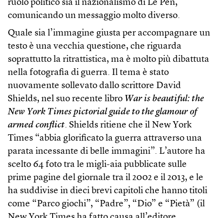
ruolo politico sia il nazionalismo di Le Pen,
comunicando un messaggio molto diverso.
Quale sia l’immagine giusta per accompagnare un
testo è una vecchia questione, che riguarda
soprattutto la ritrattistica, ma è molto più dibattuta
nella fotografia di guerra. Il tema è stato
nuovamente sollevato dallo scrittore David
Shields, nel suo recente libro
War is beautiful: the
New York Times pictorial guide to the glamour of
armed conflict
. Shields ritiene che il New York
Times “abbia glorificato la guerra attraverso una
parata incessante di belle immagini”. L’autore ha
scelto 64 foto tra le migli-aia pubblicate sulle
prime pagine del giornale tra il 2002 e il 2013, e le
ha suddivise in dieci brevi capitoli che hanno titoli
come “Parco giochi”, “Padre”, “Dio” e “Pietà” (il
New York Times ha fatto causa all’editore