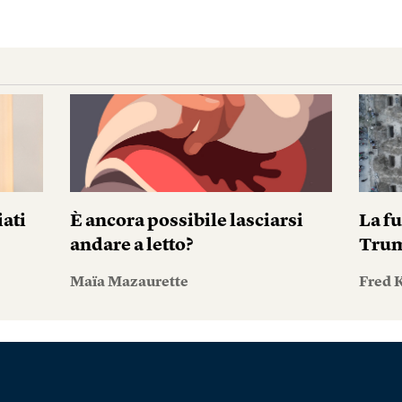
iati
È ancora possibile lasciarsi
La fu
andare a letto?
Tru
Maïa Mazaurette
Fred 