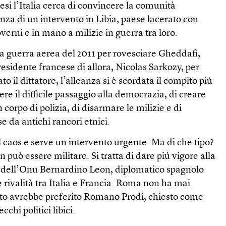
si l’Italia cerca di convincere la comunità
nza di un intervento in Libia, paese lacerato con
erni e in mano a milizie in guerra tra loro.
la guerra aerea del 2011 per rovesciare Gheddafi,
residente francese di allora, Nicolas Sarkozy, per
to il dittatore, l’alleanza si è scordata il compito più
nere il difficile passaggio alla democrazia, di creare
 corpo di polizia, di disarmare le milizie e di
se da antichi rancori etnici.
al caos e serve un intervento urgente. Ma di che tipo?
 può essere militare. Si tratta di dare piú vigore alla
 dell’Onu Bernardino Leon, diplomatico spagnolo
 rivalità tra Italia e Francia. Roma non ha mai
sto avrebbe preferito Romano Prodi, chiesto come
hi politici libici.