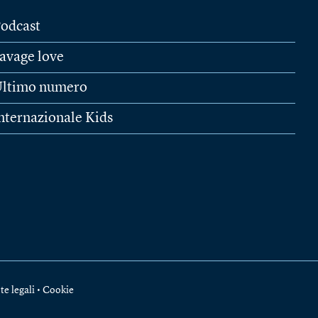
odcast
avage love
ltimo numero
nternazionale Kids
te legali
•
Cookie