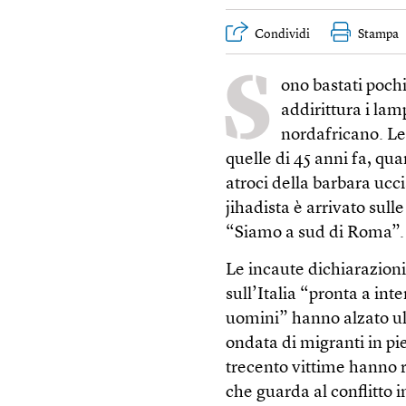
Condividi
Stampa
S
ono bastati pochi
addirittura i lam
nordafricano. Le
quelle di 45 anni fa, q
atroci della barbara ucci
jihadista è arrivato sull
“Siamo a sud di Roma”.
Le incaute dichiarazioni
sull’Italia “pronta a int
uomini” hanno alzato ult
ondata di migranti in pi
trecento vittime hanno r
che guarda al conflitto 