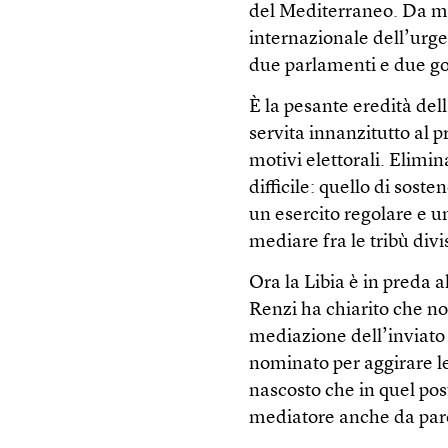
del Mediterraneo. Da me
internazionale dell’urge
due parlamenti e due gov
È la pesante eredità del
servita innanzitutto al p
motivi elettorali. Elimina
difficile: quello di soste
un esercito regolare e un
mediare fra le tribù divi
Ora la Libia è in preda 
Renzi ha chiarito che non
mediazione dell’inviato
nominato per aggirare le
nascosto che in quel po
mediatore anche da parecc