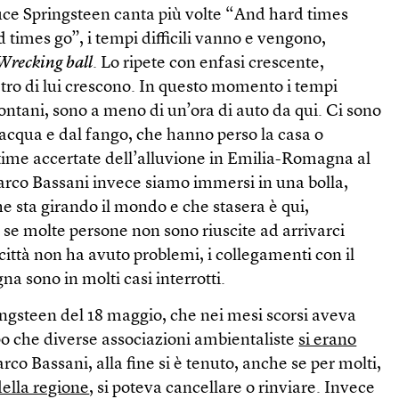
uce Springsteen canta più volte “And hard times
times go”, i tempi difficili vanno e vengono,
Wrecking ball
. Lo ripete con enfasi crescente,
tro di lui crescono. In questo momento i tempi
lontani, sono a meno di un’ora di auto da qui. Ci sono
cqua e dal fango, che hanno perso la casa o
vittime accertate dell’alluvione in Emilia-Romagna al
parco Bassani invece siamo immersi in una bolla,
e sta girando il mondo e che stasera è qui,
se molte persone non sono riuscite ad arrivarci
n città non ha avuto problemi, i collegamenti con il
a sono in molti casi interrotti.
ingsteen del 18 maggio, che nei mesi scorsi aveva
o che diverse associazioni ambientaliste
si erano
arco Bassani, alla fine si è tenuto, anche se per molti,
della regione
, si poteva cancellare o rinviare. Invece