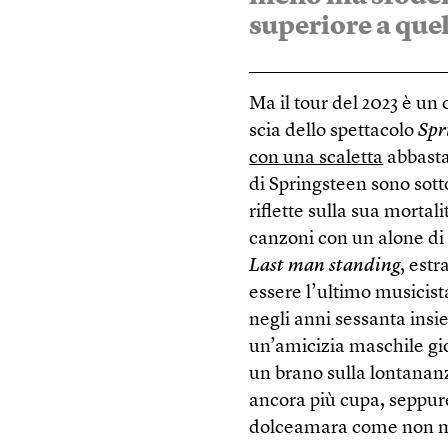
superiore a quel
Ma il tour del 2023 è un
scia dello spettacolo
Spr
con una scaletta
abbasta
di Springsteen sono sotto
riflette sulla sua morta
canzoni con un alone di n
Last man standing
, est
essere l’ultimo musicist
negli anni sessanta ins
un’amicizia maschile gio
un brano sulla lontananz
ancora più cupa, seppure 
dolceamara come non m