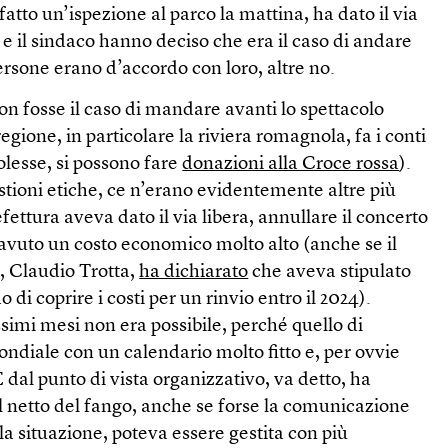
fatto un’ispezione al parco la mattina, ha dato il via
i e il sindaco hanno deciso che era il caso di andare
persone erano d’accordo con loro, altre no.
n fosse il caso di mandare avanti lo spettacolo
gione, in particolare la riviera romagnola, fa i conti
volesse, si possono fare
donazioni alla Croce rossa
).
estioni etiche, ce n’erano evidentemente altre più
efettura aveva dato il via libera, annullare il concerto
vuto un costo economico molto alto (anche se il
, Claudio Trotta,
ha dichiarato
che aveva stipulato
 di coprire i costi per un rinvio entro il 2024).
ssimi mesi non era possibile, perché quello di
ndiale con un calendario molto fitto e, per ovvie
 E dal punto di vista organizzativo, va detto, ha
l netto del fango, anche se forse la comunicazione
la situazione, poteva essere gestita con più