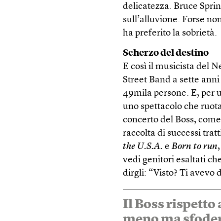
delicatezza. Bruce Sprin
sull’alluvione. Forse no
ha preferito la sobrietà.
Scherzo del destino
E così il musicista del N
Street Band a sette anni 
49mila persone. E, per u
uno spettacolo che ruota 
concerto del Boss, come
raccolta di successi tr
the U.S.A.
e
Born to run
vedi genitori esaltati c
dirgli: “Visto? Ti avevo 
Il Boss rispetto
meno ma sfoder