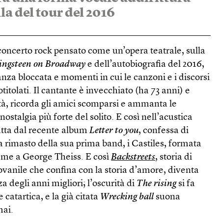
la del tour del 2016
 concerto rock pensato come un’opera teatrale, sulla
ingsteen on Broadway
e dell’autobiografia del 2016,
nza bloccata e momenti in cui le canzoni e i discorsi
titolati. Il cantante è invecchiato (ha 73 anni) e
lità, ricorda gli amici scomparsi e ammanta le
ostalgia più forte del solito. E così nell’acustica
ratta dal recente album
Letter to you
, confessa di
a rimasto della sua prima band, i Castiles, formata
ieme a George Theiss. E così
Backstreets
, storia di
vanile che confina con la storia d’amore, diventa
a degli anni migliori; l’oscurità di
The rising
si fa
catartica, e la già citata
Wrecking ball
suona
ai.