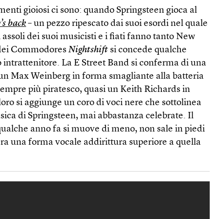
enti gioiosi ci sono: quando Springsteen gioca al
’s back
–
un pezzo ripescato dai suoi esordi nel quale
 assoli dei suoi musicisti e i fiati fanno tanto New
r dei Commodores
Nightshift
si concede qualche
trattenitore. La E Street Band si conferma di una
n un Max Weinberg in forma smagliante alla batteria
empre più piratesco, quasi un Keith Richards in
loro si aggiunge un coro di voci nere che sottolinea
usica di Springsteen, mai abbastanza celebrate. Il
 qualche anno fa si muove di meno, non sale in piedi
ra una forma vocale addirittura superiore a quella