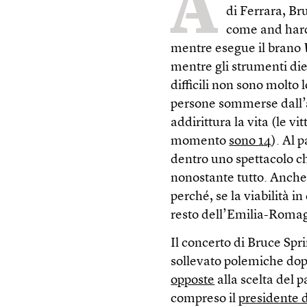
A
di Ferrara, Br
come and hard 
mentre esegue il brano
mentre gli strumenti die
difficili non sono molto 
persone sommerse dall’a
addirittura la vita (le 
momento
sono 14
). Al 
dentro uno spettacolo ch
nonostante tutto. Anche 
perché, se la viabilità i
resto dell’Emilia-Romagn
Il concerto di Bruce Spr
sollevato polemiche dop
opposte
alla scelta del p
compreso il
presidente 