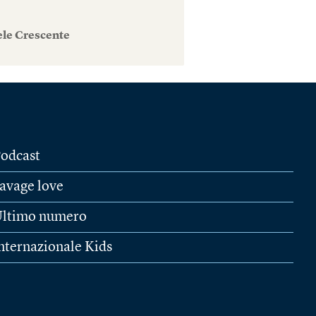
ele Crescente
odcast
avage love
ltimo numero
nternazionale Kids