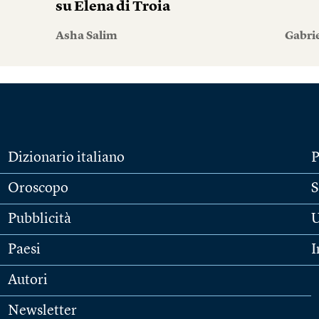
su Elena di Troia
Asha Salim
Gabri
Dizionario italiano
P
Oroscopo
S
Pubblicità
U
Paesi
I
Autori
Newsletter