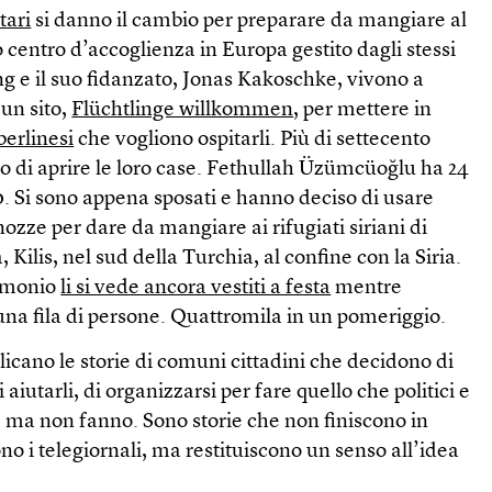
tari
si danno il cambio per preparare da mangiare al
 centro d’accoglienza in Europa gestito dagli stessi
g e il suo fidanzato, Jonas Kakoschke, vivono a
un sito,
Flüchtlinge willkommen
, per mettere in
berlinesi
che vogliono ospitarli. Più di settecento
o di aprire le loro case. Fethullah Üzümcüoğlu ha 24
0. Si sono appena sposati e hanno deciso di usare
di nozze per dare da mangiare ai rifugiati siriani di
, Kilis, nel sud della Turchia, al confine con la Siria.
rimonio
li si vede ancora vestiti a festa
mentre
na fila di persone. Quattromila in un pomeriggio.
plicano le storie di comuni cittadini che decidono di
 aiutarli, di organizzarsi per fare quello che politici e
 ma non fanno. Sono storie che non finiscono in
o i telegiornali, ma restituiscono un senso all’idea