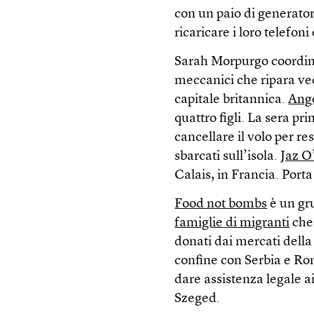
con un paio di generatori
ricaricare i loro telefoni
Sarah Morpurgo coordi
meccanici che ripara vecc
capitale britannica.
Ang
quattro figli. La sera pr
cancellare il volo per res
sbarcati sull’isola.
Jaz O
Calais, in Francia. Porta
Food not bombs
è un gr
famiglie di migranti
che 
donati dai mercati della 
confine con Serbia e Rom
dare assistenza legale ai
Szeged.