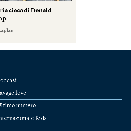
ria cieca di Donald
mp
Kaplan
odcast
avage love
ltimo numero
nternazionale Kids