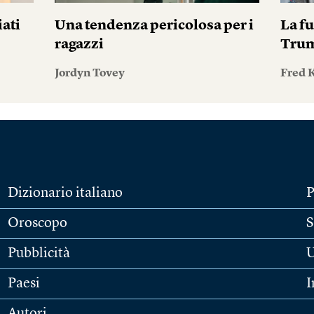
iati
Una tendenza pericolosa per i
La fu
ragazzi
Tru
Jordyn Tovey
Fred 
Dizionario italiano
P
Oroscopo
S
Pubblicità
U
Paesi
I