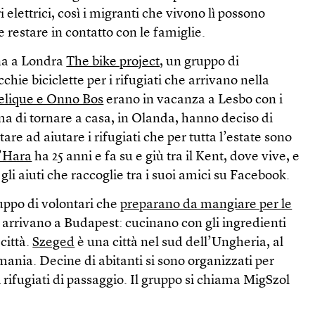
 elettrici, così i migranti che vivono lì possono
 e restare in contatto con le famiglie.
na a Londra
The bike project
, un gruppo di
hie biciclette per i rifugiati che arrivano nella
elique e Onno Bos
erano in vacanza a Lesbo con i
ima di tornare a casa, in Olanda, hanno deciso di
tare ad aiutare i rifugiati che per tutta l’estate sono
’Hara
ha 25 anni e fa su e giù tra il Kent, dove vive, e
 gli aiuti che raccoglie tra i suoi amici su Facebook.
uppo di volontari che
preparano da mangiare per le
arrivano a Budapest: cucinano con gli ingredienti
città.
Szeged
è una città nel sud dell’Ungheria, al
ania. Decine di abitanti si sono organizzati per
 rifugiati di passaggio. Il gruppo si chiama MigSzol