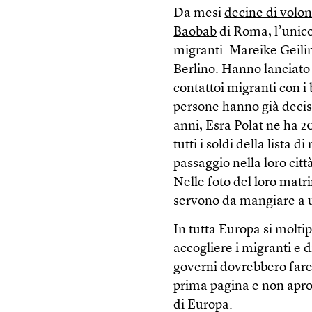
Da mesi
decine di volon
Baobab
di Roma, l’unico
migranti. Mareike Geilin
Berlino. Hanno lanciato 
contatto
i migranti con i 
persone hanno già decis
anni, Esra Polat ne ha 2
tutti i soldi della lista 
passaggio nella loro città
Nelle foto del loro mat
servono da mangiare a u
In tutta Europa si molti
accogliere i migranti e di
governi dovrebbero fare
prima pagina e non apron
di Europa.