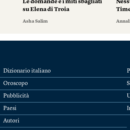
Le domande e i miti sbagliati
Ness
su Elena di Troia
Tim
Asha Salim
Annal
Dizionario italiano
P
Oroscopo
S
Pubblicità
U
Paesi
I
Autori