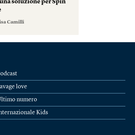
una soluzione per Spin
e
isa Camilli
odcast
avage love
ltimo numero
nternazionale Kids