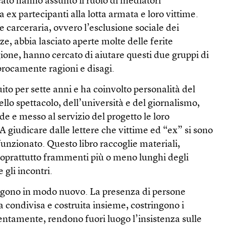
ato hanno assunto il ruolo di mediatori
 ex partecipanti alla lotta armata e loro vittime.
e carceraria, ovvero l’esclusione sociale dei
ze, abbia lasciato aperte molte delle ferite
ione, hanno cercato di aiutare questi due gruppi di
procamente ragioni e disagi.
to per sette anni e ha coinvolto personalità del
llo spettacolo, dell’università e del giornalismo,
 e messo al servizio del progetto le loro
 giudicare dalle lettere che vittime ed “ex” si sono
funzionato. Questo libro raccoglie materiali,
soprattutto frammenti più o meno lunghi degli
gli incontri.
rgono in modo nuovo. La presenza di persone
 condivisa e costruita insieme, costringono i
ttentamente, rendono fuori luogo l’insistenza sulle