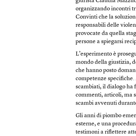
giurista Claudia Mazzuc
organizzando incontri tra
Convinti che la soluzion
responsabili delle violen
provocate da quella stag
persone a spiegarsi reci
L’esperimento è prosegui
mondo della giustizia, de
che hanno posto domande
competenze specifiche. A
scambiati, il dialogo ha 
commenti, articoli, ma 
scambi avvenuti durante 
Gli anni di piombo eme
esterne, e una procedura
testimoni a riflettere a