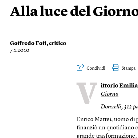
Alla luce del Giorn
Goffredo Fofi
, critico
7.1.2010
Condividi
Stampa
V
ittorio Emili
Giorno
Donzelli, 312 p
Enrico Mattei, uomo di pu
finanziò un quotidiano ch
grande trasformazione, 