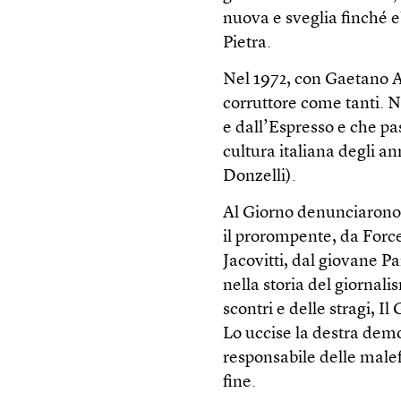
nuova e sveglia finché e
Pietra.
Nel 1972, con Gaetano Af
corruttore come tanti. N
e dall’Espresso e che pas
cultura italiana degli a
Donzelli).
Al Giorno denunciarono il
il prorompente, da Forc
Jacovitti, dal giovane Pa
nella storia del giornal
scontri e delle stragi, I
Lo uccise la destra democ
responsabile delle malef
fine.