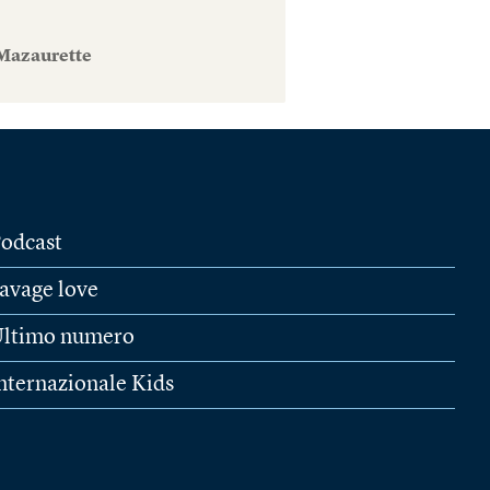
Mazaurette
odcast
avage love
ltimo numero
nternazionale Kids