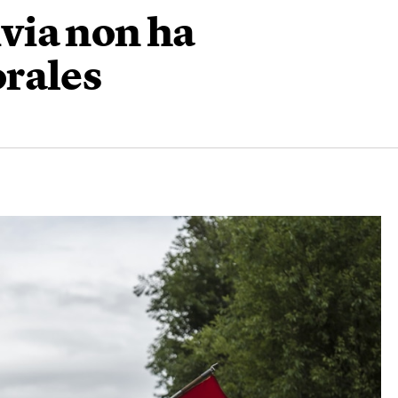
livia non ha
rales