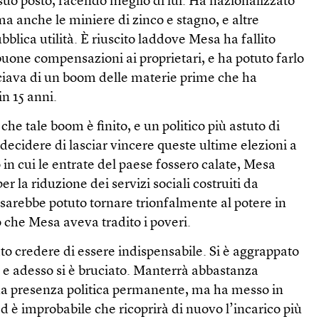
suo posto, facendo meglio di lui. Ha nazionalizzato
ma anche le miniere di zinco e stagno, e altre
blica utilità. È riuscito laddove Mesa ha fallito
uone compensazioni ai proprietari, e ha potuto farlo
iciava di un boom delle materie prime che ha
 in 15 anni.
he tale boom è finito, e un politico più astuto di
ecidere di lasciar vincere queste ultime elezioni a
n cui le entrate del paese fossero calate, Mesa
er la riduzione dei servizi sociali costruiti da
sarebbe potuto tornare trionfalmente al potere in
 che Mesa aveva tradito i poveri.
ato credere di essere indispensabile. Si è aggrappato
, e adesso si è bruciato. Manterrà abbastanza
una presenza politica permanente, ma ha messo in
d è improbabile che ricoprirà di nuovo l’incarico più