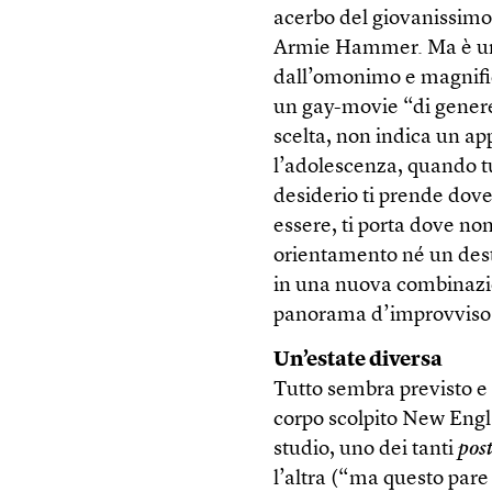
acerbo del giovanissimo
Armie Hammer. Ma è uno
dall’omonimo e magnific
un gay-movie “di genere
scelta, non indica un ap
l’adolescenza, quando tutt
desiderio ti prende dove 
essere, ti porta dove no
orientamento né un dest
in una nuova combinazio
panorama d’improvviso
Un’estate diversa
Tutto sembra previsto e 
corpo scolpito New Engl
studio, uno dei tanti
pos
l’altra (“ma questo pare