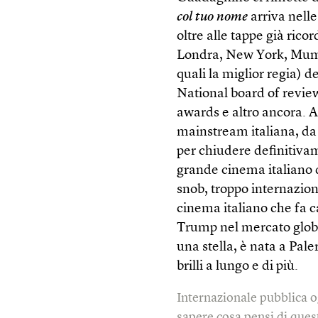
col tuo nome
arriva nelle
oltre alle tappe già rico
Londra, New York, Mumb
quali la miglior regia) d
National board of review
awards e altro ancora. A
mainstream italiana, da 
per chiudere definitiva
grande cinema italiano di
snob, troppo internazio
cinema italiano che fa c
Trump nel mercato globa
una stella, è nata a Pal
brilli a lungo e di più.
Internazionale pubblica o
sapere cosa pensi di quest