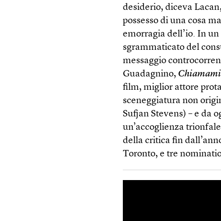
desiderio, diceva Lacan,
possesso di una cosa ma
emorragia dell’io. In un
sgrammaticato del consum
messaggio controcorrent
Guadagnino,
Chiamami 
film, miglior attore pr
sceneggiatura non origin
Sufjan Stevens) – e da og
un’accoglienza trionfale
della critica fin dall’an
Toronto, e tre nominati