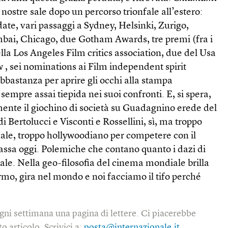
 nostre sale dopo un percorso trionfale all’estero:
rdate, vari passaggi a Sydney, Helsinki, Zurigo,
ai, Chicago, due Gotham Awards, tre premi (fra i
ella Los Angeles Film critics association, due del Usa
 , sei nominations ai Film independent spirit
bbastanza per aprire gli occhi alla stampa
sempre assai tiepida nei suoi confronti. E, si spera,
mente il giochino di società su Guadagnino erede del
 Bertolucci e Visconti e Rossellini, sì, ma troppo
nale, troppo hollywoodiano per competere con il
assa oggi. Polemiche che contano quanto i dazi di
le. Nella geo-filosofia del cinema mondiale brilla
ermo, gira nel mondo e noi facciamo il tifo perché
gni settimana una pagina di lettere. Ci piacerebbe
o articolo. Scrivici a:
posta@internazionale.it