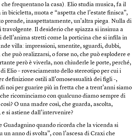
 che frequentano la casa). Elio studia musica, fa il
 in bicicletta, nuota e “aspetta che l’estate finisca”,
o prende, inaspettatamente, un’altra piega. Nulla di
 travolgente. Il desiderio che spiazza si insinua a
i dell’anima stretti come la porticina che si infila in
ande villa: impressioni, smentite, sguardi, dubbi,
 che può realizzarsi, o forse no, che può esplodere e
rtante però è viverla, non chiuderle le porte, perché,
di Elio – rovesciamento dello stereotipo per cui i
 definizione ostili all’omosessualità dei figli -,
i noi per guarire più in fretta che a trent’anni siamo
ta che ricominciamo con qualcuno diamo sempre di
 così? O una madre così, che guarda, ascolta,
, e si astiene dall’intervenire?
ire Guadagnino quando ricorda che la vicenda si
fu un anno di svolta”, con l’ascesa di Craxi che