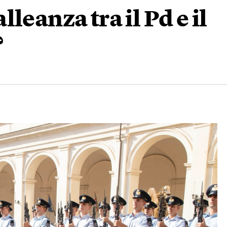
leanza tra il Pd e il
?