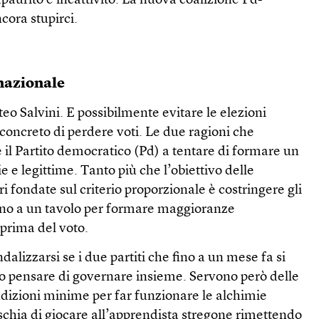
aurito e incattivito. La nuova coalizione Pd-
cora stupirci.
rnazionale
teo Salvini. E possibilmente evitare le elezioni
o concreto di perdere voti. Le due ragioni che
e il Partito democratico (Pd) a tentare di formare un
 e legittime. Tanto più che l’obiettivo delle
fondate sul criterio proporzionale è costringere gli
orno a un tavolo per formare maggioranze
 prima del voto.
alizzarsi se i due partiti che fino a un mese fa si
o pensare di governare insieme. Servono però delle
dizioni minime per far funzionare le alchimie
rischia di giocare all’apprendista stregone rimettendo