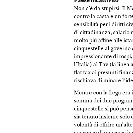
Paese incattivito
Non c’è da stupirsi. Il M
contro la casta e un for
sensibilità per i diritti c
di cittadinanza, salario
molto più affine alle ista
cinquestelle al governo
impressionante di rospi,
l’Italia) al Tav (la linea
flat tax ai presunti fina
rischiava di minare l’id
Mentre con la Lega era 
somma dei due programm
cinquestelle si può pe
sia tenuto insieme solo 
volontà di offrire un’alt