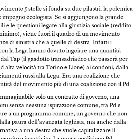
ovimento 5 stelle si fonda su due pilastri: la polemica
te impegno ecologista. Se si aggiungono la grande
ivili e le questioni legate alla giustizia sociale (reddito
 minimo), viene fuori il quadro di un movimento
nze di sinistra che a quelle di destra. Infatti i
 con la Lega hanno dovuto ingoiare una quantità
 dal Tap (il gasdotto transadriatico che passerà per
 ad alta velocità tra Torino e Lione) ai condoni, dalla
nziamenti russi alla Lega. Era una coalizione che
entità del movimento più di una coalizione con il Pd.
immaginabile solo un contratto di governo, una
i senza nessuna ispirazione comune, tra Pd e
nsare a un programma comune, un governo che non
dalla paura dell’avanzata leghista, ma anche dalla
ernativa a una destra che vuole capitalizzare il