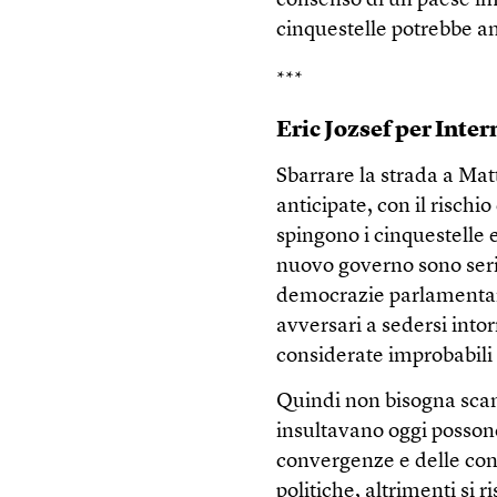
consenso di un paese imp
cinquestelle potrebbe an
***
Eric Jozsef per Inte
Sbarrare la strada a Mat
anticipate, con il rischi
spingono i cinquestelle 
nuovo governo sono serie
democrazie parlamentari 
avversari a sedersi int
considerate improbabili
Quindi non bisogna scand
insultavano oggi posson
convergenze e delle con
politiche, altrimenti si 