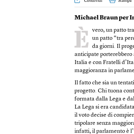
Condividi
Stampa
Michael Braun per I
È
vero, un patto t
un patto “tra per
da giorni. Il pro
anticipate porterebbero 
Italia e con Fratelli d’
maggioranza in parlame
Il fatto che sia un tenta
progetto. Chi tuona cont
formata dalla Lega e dal 
La Lega si era candidata
il voto decise di compier
tripolare senza maggior
infatti, il parlamento è 