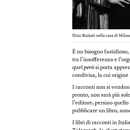
Dino Buzzati nella casa di Milano
È un bisogno fastidioso
tra l’insofferenza e l’o
quel
però
si porta appre
condivisa, la cui origine
I racconti non si vendono.
pronto, non sarà più sol
l’editore; persino quell
pubblicare un libro, nono
I libri di racconti in Ita