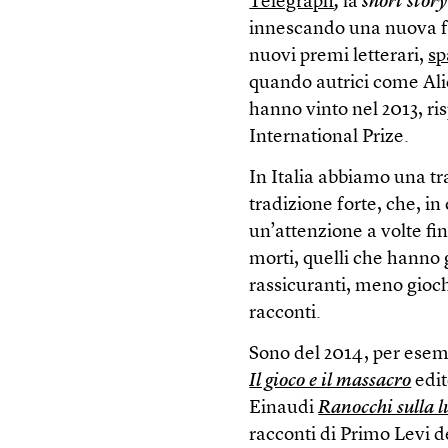
Telegraph
,
la
short story
innescando una nuova fo
nuovi premi letterari,
sp
quando autrici come Alic
hanno vinto nel 2013, ri
International Prize.
In Italia abbiamo una tra
tradizione forte, che, i
un’attenzione a volte fin
morti, quelli che hanno g
rassicuranti, meno gioch
racconti.
Sono del 2014, per esemp
Il gioco e il massacro
edit
Einaudi
Ranocchi sulla 
racconti di Primo Levi d