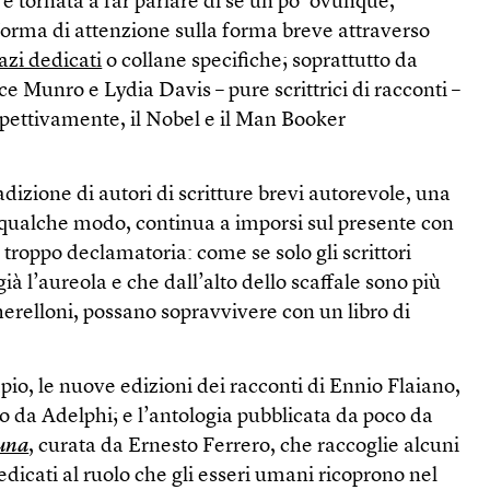
è tornata a far parlare di sé un po’ ovunque,
rma di attenzione sulla forma breve attraverso
azi dedicati
o collane specifiche; soprattutto da
e Munro e Lydia Davis – pure scrittrici di racconti –
spettivamente, il Nobel e il Man Booker
dizione di autori di scritture brevi autorevole, una
n qualche modo, continua a imporsi sul presente con
 troppo declamatoria: come se solo gli scrittori
ià l’aureola e che dall’alto dello scaffale sono più
erelloni, possano sopravvivere con un libro di
io, le nuove edizioni dei racconti di Ennio Flaiano,
o da Adelphi; e l’antologia pubblicata da poco da
luna
, curata da Ernesto Ferrero, che raccoglie alcuni
edicati al ruolo che gli esseri umani ricoprono nel