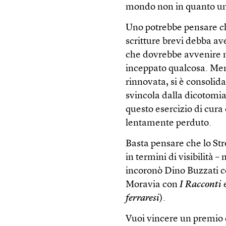
mondo non in quanto um
Uno potrebbe pensare che
scritture brevi debba av
che dovrebbe avvenire na
inceppato qualcosa. Mentr
rinnovata, si è consolida
svincola dalla dicotomia
questo esercizio di cura 
lentamente perduto.
Basta pensare che lo Str
in termini di visibilità 
incoronò Dino Buzzati 
Moravia con
I Racconti
e
ferraresi
).
Vuoi vincere un premio c