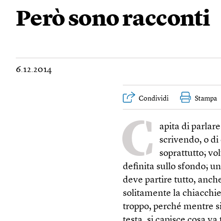
Però sono racconti
6.12.2014
Condividi
Stampa
C
apita di parlare 
scrivendo, o di
soprattutto; vo
definita sullo sfondo; un
deve partire tutto, anche
solitamente la chiacchi
troppo, perché mentre si
testa, si capisce cosa va