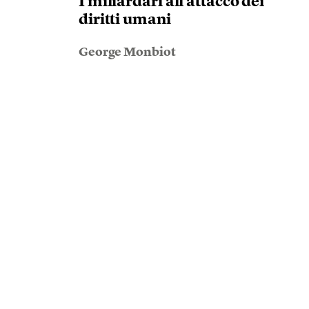
I miliardari all’attacco dei
diritti umani
George Monbiot