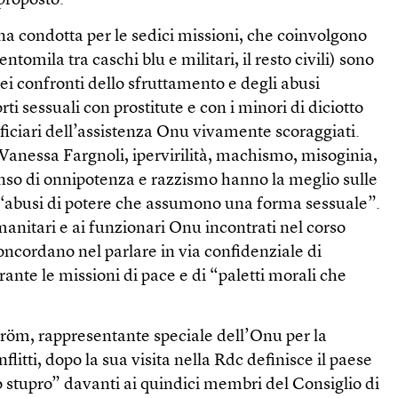
proposto.
na condotta per le sedici missioni, che coinvolgono
ntomila tra caschi blu e militari, il resto civili) sono
nei confronti dello sfruttamento e degli abusi
rti sessuali con prostitute e con i minori di diciotto
eficiari dell’assistenza Onu vivamente scoraggiati.
anessa Fargnoli, ipervirilità, machismo, misoginia,
enso di onnipotenza e razzismo hanno la meglio sulle
i “abusi di potere che assumono una forma sessuale”.
anitari e ai funzionari Onu incontrati nel corso
concordano nel parlare in via confidenziale di
rante le missioni di pace e di “paletti morali che
röm, rappresentante speciale dell’Onu per la
flitti, dopo la sua visita nella Rdc definisce il paese
 stupro” davanti ai quindici membri del Consiglio di