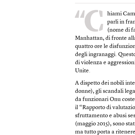
“C
hiami Camil
parli in fr
(nome di fa
Manhattan, di fronte all
quattro ore le disfunzion
degli ingranaggi. Quest
di violenza e aggression
Unite.
A dispetto dei nobili int
donne), gli scandali lega
da funzionari Onu coste
il “Rapporto di valutazio
sfruttamento e abusi ses
(maggio 2015), sono stat
ma tutto porta a ritener