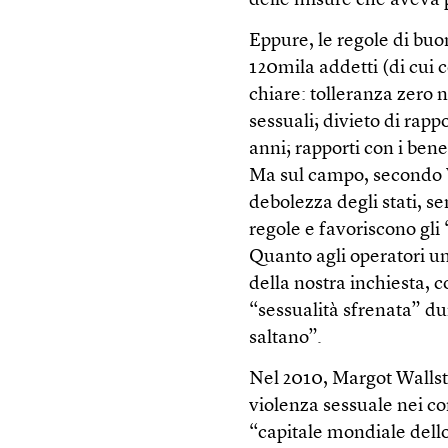
delle misure che aveva 
Eppure, le regole di buo
120mila addetti (di cui ce
chiare: tolleranza zero 
sessuali; divieto di rappo
anni; rapporti con i ben
Ma sul campo, secondo V
debolezza degli stati, s
regole e favoriscono gl
Quanto agli operatori um
della nostra inchiesta, 
“sessualità sfrenata” du
saltano”.
Nel 2010, Margot Wallst
violenza sessuale nei con
“capitale mondiale dello