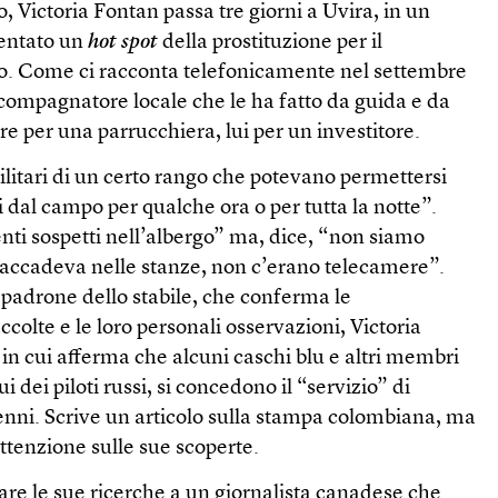
, Victoria Fontan passa tre giorni a Uvira, in un
ventato un
hot spot
della prostituzione per il
o. Come ci racconta telefonicamente nel settembre
accompagnatore locale che le ha fatto da guida e da
sare per una parrucchiera, lui per un investitore.
militari di un certo rango che potevano permettersi
 dal campo per qualche ora o per tutta la notte”.
ti sospetti nell’albergo” ma, dice, “non siamo
e accadeva nelle stanze, non c’erano telecamere”.
 padrone dello stabile, che conferma le
colte e le loro personali osservazioni, Victoria
 in cui afferma che alcuni caschi blu e altri membri
i dei piloti russi, si concedono il “servizio” di
enni. Scrive un articolo sulla stampa colombiana, ma
attenzione sulle sue scoperte.
re le sue ricerche a un giornalista canadese che