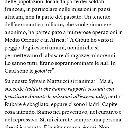
delle popolazioni locali da parte dei soldati
francesi, in particolare nelle missioni in paesi
africani, non fa parte del passato. Un tenente
dell’aeronautica militare, che vuole rimanere
anonimo, ha partecipato a numerose operazioni in
Medio Oriente e in Africa: “A Gibuti ho visto il
peggio degli esseri umani, uomini che si
permettevano di abusare di ragazze minorenni.
Lo sanno tutti. Erano soprannominate le
naï
. In
Ciad sono le
golottes
”.
Su questo Sylvain Mattuicci si rianima: “Ma sì,
succede
(soldati che hanno rapporti sessuali con
prostitute durante le missioni all’estero, ndr)
, certo!
Rubare è sbagliato, eppure ci sono i ladri. Capite
cosa intendo. Siamo nel preventivo, nel curativo e
nel repressivo. Sì, mi citerete sempre una persona
che ci è passata. È la vita umana, è così. Non