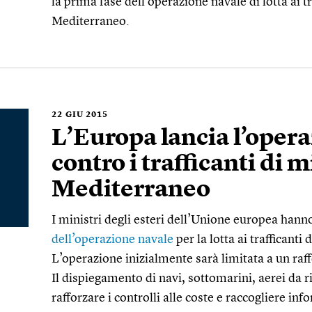
la prima fase dell’operazione navale di lotta ai tr
Mediterraneo.
22
GIU 2015
L’Europa lancia l’oper
contro i trafficanti di 
Mediterraneo
I ministri degli esteri dell’Unione europea hann
dell’operazione navale
per la lotta ai trafficanti
L’operazione inizialmente sarà limitata a un raf
Il dispiegamento di navi, sottomarini, aerei da 
rafforzare i controlli alle coste e raccogliere inf