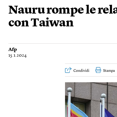
Nauru rompe le rel
con Taiwan
Afp
15.1.2024
Condividi
Stampa