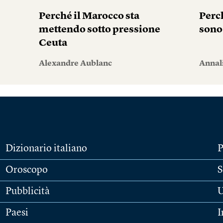
Perché il Marocco sta
Perc
mettendo sotto pressione
sono
Ceuta
Alexandre Aublanc
Annal
Dizionario italiano
P
Oroscopo
S
Pubblicità
U
Paesi
I