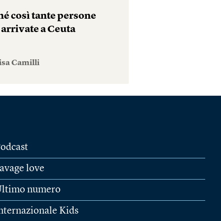
hé così tante persone
 arrivate a Ceuta
isa Camilli
odcast
avage love
ltimo numero
nternazionale Kids