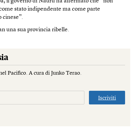
a, il governo di Nauru ha affermato che “non
 come stato indipendente ma come parte
o cinese”.
n una sua provincia ribelle.
sia
nel Pacifico. A cura di Junko Terao.
Iscriviti