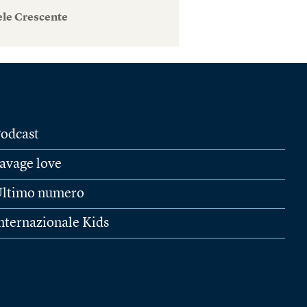
ele Crescente
odcast
avage love
ltimo numero
nternazionale Kids