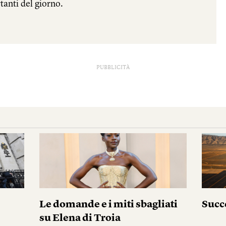
PUBBLICITÀ
i
Le domande e i miti sbagliati
Succ
su Elena di Troia