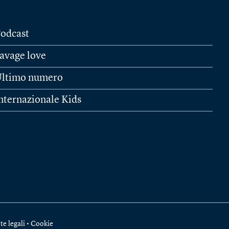
odcast
avage love
ltimo numero
nternazionale Kids
te legali
•
Cookie