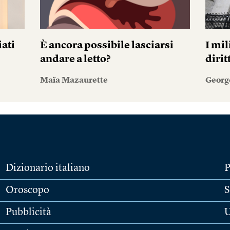
iati
È ancora possibile lasciarsi
I mil
andare a letto?
diri
Maïa Mazaurette
Georg
Dizionario italiano
P
Oroscopo
S
Pubblicità
U