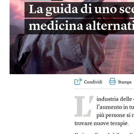
La guida di uno sce
medicina alternat
Condividi
Stampa
L’
industria delle
l’aumento in t
più persone si
trovare nuove terapie.