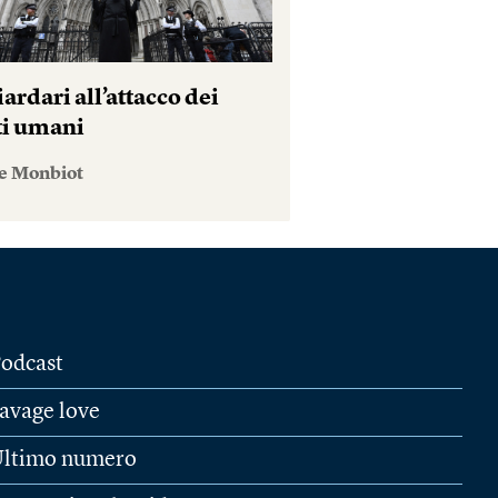
iardari all’attacco dei
tti umani
e Monbiot
odcast
avage love
ltimo numero