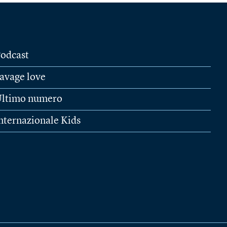
odcast
avage love
ltimo numero
nternazionale Kids