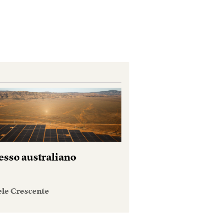
esso australiano
ele Crescente