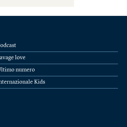
odcast
avage love
ltimo numero
nternazionale Kids