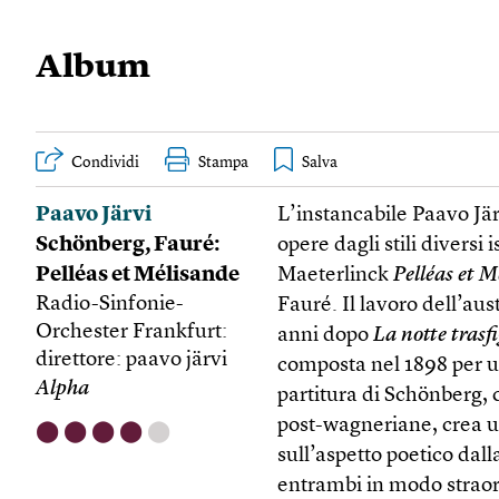
Album
Condividi
Stampa
Paavo Järvi
L’instancabile Paavo Jär
Schönberg, Fauré:
opere dagli stili divers
Pelléas et Mélisande
Maeterlinck
Pelléas et M
Radio-Sinfonie-
Fauré. Il lavoro dell’au
Orchester Frankfurt
:
anni dopo
La notte trasf
direttore: paavo järvi
composta nel 1898 per u
Alpha
partitura di Schönberg,
post-wagneriane, crea u
⬤
⬤
⬤
⬤
⬤
sull’aspetto poetico dall
entrambi in modo straor