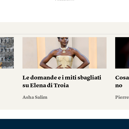
Le domande e i miti sbagliati
Cosa
su Elena di Troia
no
Asha Salim
Pierr