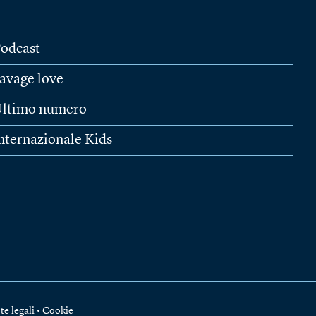
odcast
avage love
ltimo numero
nternazionale Kids
te legali
•
Cookie