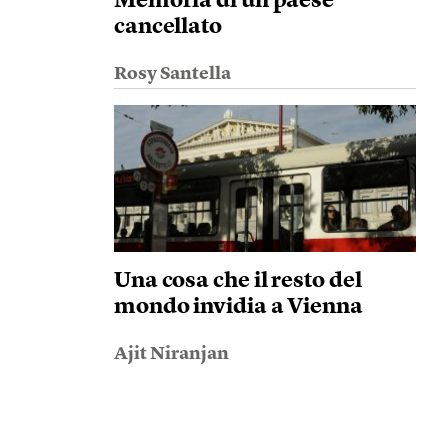
Memoria di un paese
cancellato
Rosy Santella
Una cosa che il resto del
mondo invidia a Vienna
Ajit Niranjan