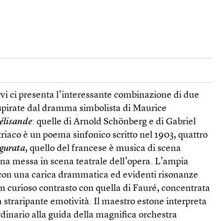
vi ci presenta l’interessante combinazione di due
i ispirate dal dramma simbolista di Maurice
éli­sande
: quelle di Arnold Schönberg e di Gabriel
striaco è un poema sinfonico scritto nel 1903, quattro
igurata
, quello del francese è musica di scena
na messa in scena teatrale dell’opera. L’ampia
 con una carica drammatica ed evidenti risonanze
n curioso contrasto con quella di Fauré, concentrata
a straripante emotività. Il maestro estone interpreta
dinario alla guida della magnifica orchestra