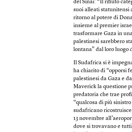
del Sinai: “Il rifiuto cate
suoi alleati statunitensi 
ritorno al potere di Don
insieme al premier isra
trasformare Gaza in una “
palestinesi sarebbero sta
lontana” dal loro luogo d
Il Sudafrica si è impegn
ha chiarito di “opporsi 
palestinesi da Gaza e da
Maverick la questione pr
predatoria che trae profi
“qualcosa di più sinistro
sudafricano ricostruisce 
13 novembre all’aeropor
dove si trovavano e tutti