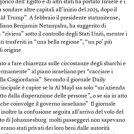
gorico dell’Egitto e di altri stati ha portato Israele e i
a sondare altre capitali all’inizio del 2025, dopo il
ald Trump”. A febbraio il presidente statunitense,
eliano Benjamin Netanyahu, ha suggerito di
riviera” sotto il controllo degli Stati Uniti, mentre i
ti trasferiti in “una bella regione”, “un po’ più
i origine.
ato a fare chiarezza sulle circostanze degli sbarchi e
fermamente” al piano israeliano per “cacciare i
lla Cisgiordania”. Secondo il giornale Daily
incipale è capire se la Al Majd sia solo “un’azienda
tto dalla disperazione delle persone”, o se sia in atto
 che coinvolge il governo israeliano”. Il giornale
inoltre la confusione seguita all’arrivo del volo del
to di Johannesburg: molti passeggeri non sapevano
 erano stati privati dei loro beni dalle autorità