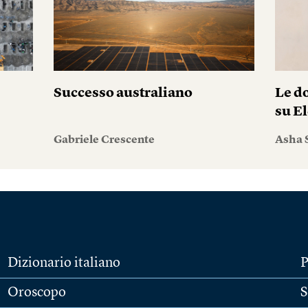
Successo australiano
Le do
su El
Gabriele Crescente
Asha 
Dizionario italiano
P
Oroscopo
S