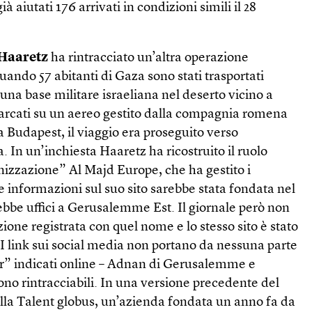
à aiutati 176 arrivati in condizioni simili il 28
Haaretz
ha rintracciato un’altra operazione
uando 57 abitanti di Gaza sono stati trasportati
una base militare israeliana nel deserto vicino a
barcati su un aereo gestito dalla compagnia romena
 a Budapest, il viaggio era proseguito verso
. In un’inchiesta Haaretz ha ricostruito il ruolo
nizzazione” Al Majd Europe, che ha gestito i
e informazioni sul suo sito sarebbe stata fondata nel
bbe uffici a Gerusalemme Est. Il giornale però non
ione registrata con quel nome e lo stesso sito è stato
. I link sui social media non portano da nessuna parte
r” indicati online – Adnan di Gerusalemme e
no rintracciabili. In una versione precedente del
ella Talent globus, un’azienda fondata un anno fa da