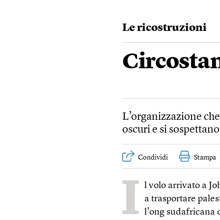
Le ricostruzioni
Circostan
L’organizzazione che 
oscuri e si sospettano
Condividi
Stampa
I
l volo arrivato a J
a trasportare palest
l’ong sudafricana c