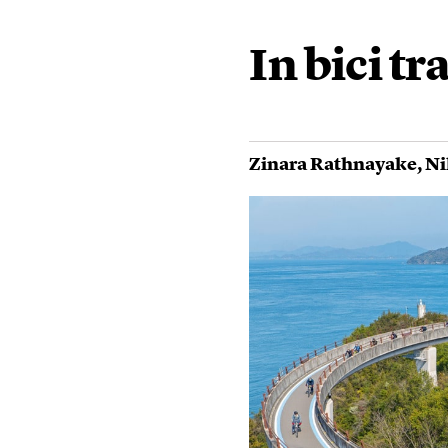
In bici tra
Zinara Rathnayake
,
Ni