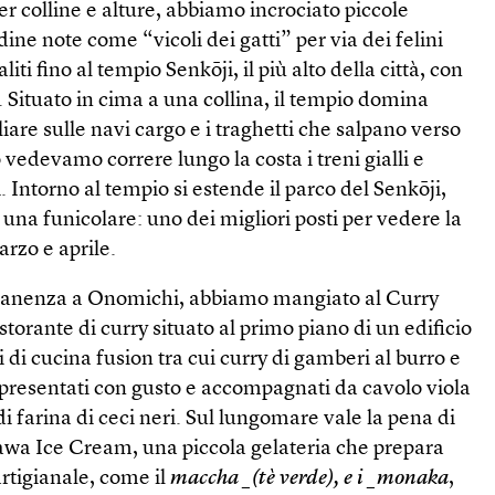
 colline e alture, abbiamo incrociato piccole
adine note come “vicoli dei gatti” per via dei felini
iti fino al tempio Senkōji, il più alto della città, con
vo. Situato in cima a una collina, il tempio domina
re sulle navi cargo e i traghetti che salpano verso
to vedevamo correre lungo la costa i treni gialli e
. Intorno al tempio si estende il parco del Senkōji,
una funicolare: uno dei migliori posti per vedere la
marzo e aprile.
rmanenza a Onomichi, abbiamo mangiato al Curry
torante di curry situato al primo piano di un edificio
ti di cucina fusion tra cui curry di gamberi al burro e
 presentati con gusto e accompagnati da cavolo viola
e di farina di ceci neri. Sul lungomare vale la pena di
awa Ice Cream, una piccola gelateria che prepara
 artigianale, come il
maccha _(tè verde), e i _monaka
,