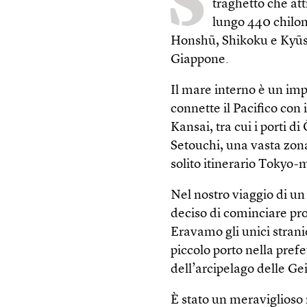
S
traghetto che att
lungo 440 chilom
Honshū, Shikoku e Kyūsh
Giappone.
Il mare interno è un imp
connette il Pacifico con i
Kansai, tra cui i porti 
Setouchi, una vasta zona
solito itinerario Tokyo
Nel nostro viaggio di 
deciso di cominciare pro
Eravamo gli unici strani
piccolo porto nella pref
dell’arcipelago delle Ge
È stato un meraviglioso