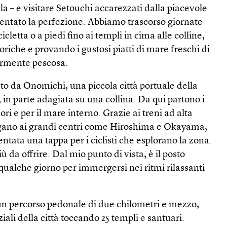
la – e visitare Setouchi accarezzati dalla piacevole
entato la perfezione. Abbiamo trascorso giornate
cletta o a piedi fino ai templi in cima alle colline,
oriche e provando i gustosi piatti di mare freschi di
armente pescosa.
ato da Onomichi, una piccola città portuale della
 in parte adagiata su una collina. Da qui partono i
ori e per il mare interno. Grazie ai treni ad alta
legano ai grandi centri come Hiroshima e Okayama,
tata una tappa per i ciclisti che esplorano la zona.
ù da offrire. Dal mio punto di vista, è il posto
ualche giorno per immergersi nei ritmi rilassanti
un percorso pedonale di due chilometri e mezzo,
ziali della città toccando 25 templi e santuari.