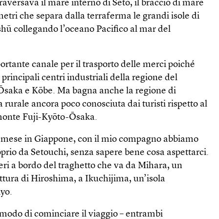
raversava il mare interno di Seto, il braccio di mare
etri che separa dalla terraferma le grandi isole di
ū collegando l’oceano Pacifico al mar del
ortante canale per il trasporto delle merci poiché
 principali centri industriali della regione del
di Ōsaka e Kōbe. Ma bagna anche la regione di
 rurale ancora poco conosciuta dai turisti rispetto al
-monte Fuji-Kyōto-Ōsaka.
un mese in Giappone, con il mio compagno abbiamo
prio da Setouchi, senza sapere bene cosa aspettarci.
eri a bordo del traghetto che va da Mihara, un
ettura di Hiroshima, a Ikuchijima, un’isola
iyo.
 modo di cominciare il viaggio – entrambi