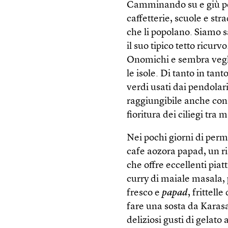
Camminando su e giù per
caffetterie, scuole e str
che li popolano. Siamo sal
il suo tipico tetto ricur
Onomichi e sembra veglia
le isole. Di tanto in tan
verdi usati dai pendolari
raggiungibile anche con 
fioritura dei ciliegi tra 
Nei pochi giorni di pe
cafe aozora papad, un ris
che offre eccellenti piat
curry di maiale masala,
fresco e
papad
, frittell
fare una sosta da Karas
deliziosi gusti di gelato