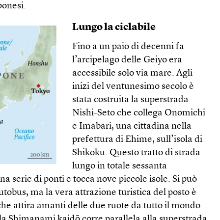
ponesi.
Lungo la ciclabile
Fino a un paio di decenni fa
l’arcipelago delle Geiyo era
accessibile solo via mare. Agli
inizi del ventunesimo secolo è
stata costruita la superstrada
Nishi-Seto che collega Onomichi
e Imabari, una cittadina nella
prefettura di Ehime, sull’isola di
Shikoku. Questo tratto di strada
lungo in totale sessanta
 serie di ponti e tocca nove piccole isole. Si può
utobus, ma la vera attrazione turistica del posto è
 che attira amanti delle due ruote da tutto il mondo.
la Shimanami kaidō corre parallela alla superstrada.