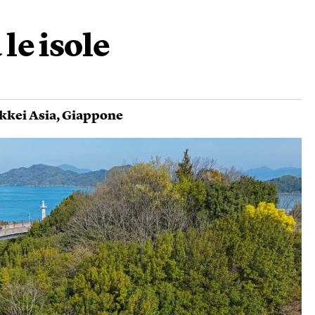
 le isole
kkei Asia
,
Giappone