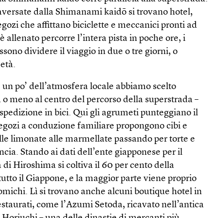
raversate dalla Shimanami kaidō si trovano hotel,
negozi che affittano biciclette e meccanici pronti ad
i è allenato percorre l’intera pista in poche ore, i
sono dividere il viaggio in due o tre giorni, o
età.
 un po’ dell’atmosfera locale abbiamo scelto
ù o meno al centro del percorso della superstrada –
spedizione in bici. Qui gli agrumeti punteggiano il
gozi a conduzione familiare propongono cibi e
lle limonate alle marmellate passando per torte e
ancia. Stando ai dati dell’ente giapponese per il
 di Hiroshima si coltiva il 60 per cento della
tutto il Giappone, e la maggior parte viene proprio
omichi. Lì si trovano anche alcuni boutique hotel in
staurati, come l’Azumi Setoda, ricavato nell’antica