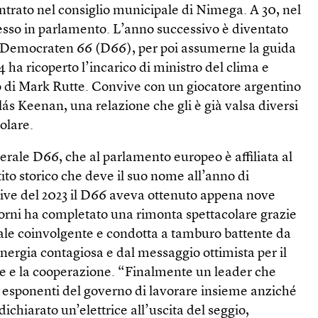
entrato nel consiglio municipale di Nimega. A 30, nel
gresso in parlamento. L’anno successivo è diventato
to Democraten 66 (D66), per poi assumerne la guida
4 ha ricoperto l’incarico di ministro del clima e
o di Mark Rutte. Convive con un giocatore argentino
lás Keenan, una relazione che gli è già valsa diversi
olare.
erale D66, che al parlamento europeo è affiliata al
to storico che deve il suo nome all’anno di
tive del 2023 il D66 aveva ottenuto appena nove
iorni ha completato una rimonta spettacolare grazie
le coinvolgente e condotta a tamburo battente da
nergia contagiosa e dal messaggio ottimista per il
one e la cooperazione. “Finalmente un leader che
i esponenti del governo di lavorare insieme anziché
dichiarato un’elettrice all’uscita del seggio,