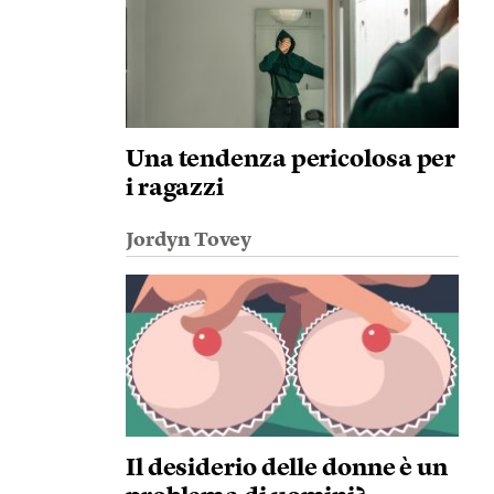
Una tendenza pericolosa per
i ragazzi
Jordyn Tovey
Il desiderio delle donne è un