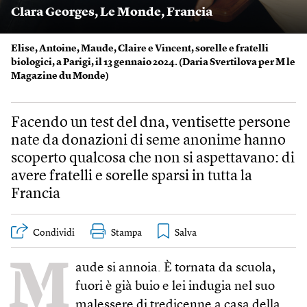
Clara Georges
,
Le Monde
,
Francia
Elise, Antoine, Maude, Claire e Vincent, sorelle e fratelli
biologici, a Parigi, il 13 gennaio 2024. (
Daria Svertilova per M le
Magazine du Monde
)
Facendo un test del dna, ventisette persone
nate da donazioni di seme anonime hanno
scoperto qualcosa che non si aspettavano: di
avere fratelli e sorelle sparsi in tutta la
Francia
Condividi
Stampa
M
aude si annoia. È tornata da scuola,
fuori è già buio e lei indugia nel suo
malessere di tredicenne a casa della