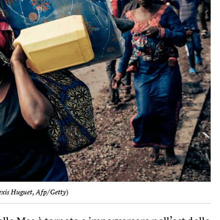
exis Huguet, Afp/Getty
)