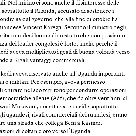
iali. Nel mirino ci sono anche il disinteresse delle
 soprattutto il Ruanda, accusato di sostenere i
condivisa dal governo, che alla fine di ottobre ha
ruandese Vincent Karega. Secondo il ministro degli
utorità ruandesi hanno dimostrato che non possiamo
zza dei leader congolesi è forte, anche perché il
edi aveva moltiplicato i gesti di buona volontà verso
endo a Kigali vantaggi commerciali.
ekedi aveva riservato anche all’Uganda importanti
i e militari. Per esempio, aveva permesso
di entrare nel suo territorio per condurre operazioni
democratiche alleate (Adf), che da oltre vent’anni si
weri Museveni, ma attacca e uccide soprattutto
, gli ugandesi, rivali commerciali dei ruandesi, erano
uire una strada che collega Beni a Kasindi,
azioni di coltan e oro verso l’Uganda.