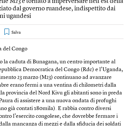
elle M23 è tornato a imperversare nell’est della
nziato dal governo ruandese, indispettito dai
ini ugandesi
a del Congo
o la caduta di Bunagana, un centro importante al
Repubblica Democratica del Congo (Rdc) e l’Uganda,
ovimento 23 marzo (M23) continuano ad avanzare
bre erano fermi a una ventina di chilometri dalla
lla provincia del Nord Kivu gli abitanti sono in preda
. Paura di assistere a una nuova ondata di profughi
no già contati 180mila). E rabbia contro diversi
contro l’esercito congolese, che dovrebbe fermare i
 dalla mancanza di mezzi e dalla sfiducia dei soldati