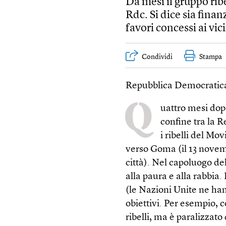
Da mesi il gruppo rib
Rdc. Si dice sia fina
favori concessi ai vic
Condividi
Stampa
Repubblica Democratic
Q
uattro mesi dop
confine tra la 
i ribelli del M
verso Goma (il 13 novem
città). Nel capoluogo de
alla paura e alla rabbia
(le Nazioni Unite ne han
obiettivi. Per esempio, 
ribelli, ma è paralizzato