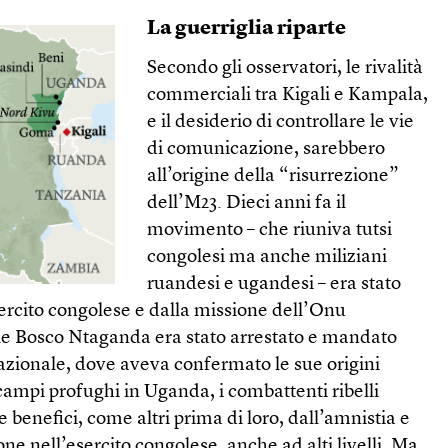
La guerriglia riparte
Secondo gli osservatori, le rivalità
commerciali tra Kigali e Kampala,
e il desiderio di controllare le vie
di comunicazione, sarebbero
all’origine della “risurrezione”
dell’M23. Dieci anni fa il
movimento – che riuniva tutsi
congolesi ma anche miliziani
ruandesi e ugandesi – era stato
ercito congolese e dalla missione dell’Onu
lle Bosco Ntaganda era stato arrestato e mandato
azionale, dove aveva confermato le sue origini
 campi profughi in Uganda, i combattenti ribelli
 benefici, come altri prima di loro, dall’amnistia e
one nell’esercito congolese, anche ad alti livelli. Ma