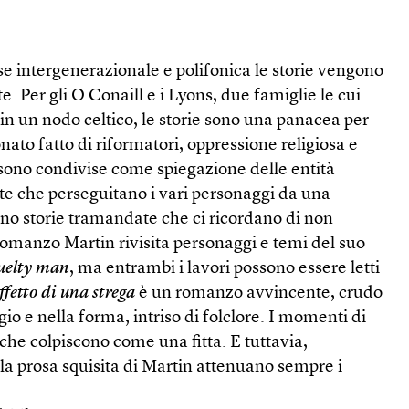
e intergenerazionale e polifonica le storie vengono
. Per gli O Conaill e i Lyons, due famiglie le cui
 in un nodo celtico, le storie sono una panacea per
ato fatto di riformatori, oppressione religiosa e
e sono condivise come spiegazione delle entità
 che perseguitano i vari personaggi da una
ono storie tramandate che ci ricordano di non
romanzo Martin rivisita personaggi e temi del suo
uelty man
, ma entrambi i lavori possono essere letti
ffetto di una strega
è un romanzo avvincente, crudo
io e nella forma, intriso di folclore. I momenti di
 che colpiscono come una fitta. E tuttavia,
la prosa squisita di Martin attenuano sempre i