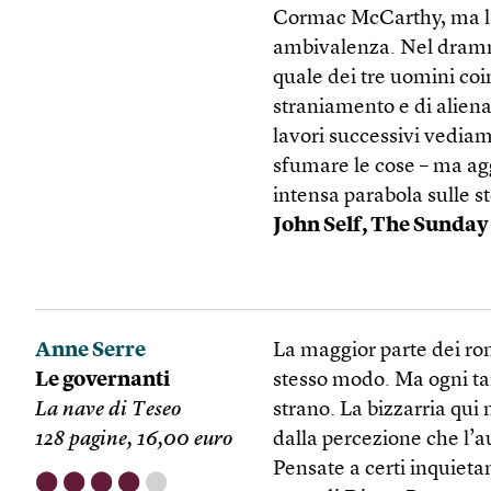
Cormac McCarthy, ma l’e
ambivalenza. Nel dramm
quale dei tre uomini coi
straniamento e di aliena
lavori successivi vedia
sfumare le cose – ma agg
intensa parabola sulle st
John Self, The Sunda
Anne Serre
La maggior parte dei roma
Le governanti
stesso modo. Ma ogni ta
La nave di Teseo
strano. La bizzarria qui
128 pagine, 16,00 euro
dalla percezione che l’a
Pensate a certi inquiet
⬤
⬤
⬤
⬤
⬤