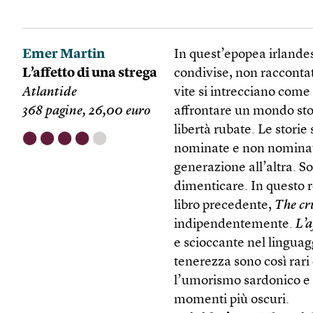
Emer Martin
In quest’epopea irlandes
L’affetto di una strega
condivise, non raccontate
Atlantide
vite si intrecciano come
368 pagine, 26,00 euro
affrontare un mondo ston
libertà rubate. Le stori
⬤
⬤
⬤
⬤
⬤
nominate e non nominate
generazione all’altra. S
dimenticare. In questo 
libro precedente,
The cr
indipendentemente.
L’a
e scioccante nel linguagg
tenerezza sono così rari
l’umorismo sardonico e 
momenti più oscuri.