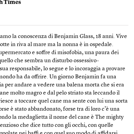
sh Times
amo la conoscenza di Benjamin Glass, 18 anni. Vive
otte in riva al mare ma la nonna è in ospedale.
upermercato e soffre di misofobia, una paura dei
 quello che sembra un disturbo ossessivo-
sua responsabile, lo segue e lo incoraggia a provare
l mondo ha da offrire. Un giorno Benjamin fa una
gia per andare a vedere una balena morta che si era
ane molto magro e dal pelo striato sta leccando il
iesce a toccare quel cane ma sente con lui una sorta
orse è stato abbandonato, forse tra di loro c’è una
ondo la medaglietta il nome del cane è The mighty
enzioso che dice tutto con gli occhi, con quelle
ppolate nei baffi e con quel suo modo di affidarsi