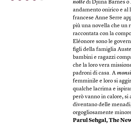
notte
di Djuna Barnes o
andamento onirico e al 
francese Anne Serre appa
più una novella che un 
raccontata con la compo
Eléonore sono le governa
figli della famiglia Aus
bambini e ragazzi compa
che la loro vera mission
padroni di casa. A
monsi
femminile e loro si aggi
qualche lacrima e ispira
però vanno in calore, si 
diventano delle menadi,
orgogliosamente minore 
Parul Sehgal,
The New