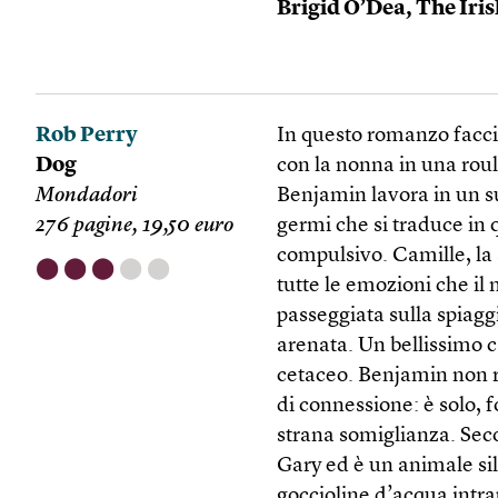
Brigid O’Dea,
The Iri
Rob Perry
In questo romanzo facci
Dog
con la nonna in una roul
Mondadori
Benjamin lavora in un s
276 pagine, 19,50 euro
germi che si traduce in
compulsivo. Camille, la 
⬤
⬤
⬤
⬤
⬤
tutte le emozioni che i
passeggiata sulla spiag
arenata. Un bellissimo c
cetaceo. Benjamin non r
di connessione: è solo, f
strana somiglianza. Sec
Gary ed è un animale sil
goccioline d’acqua intra