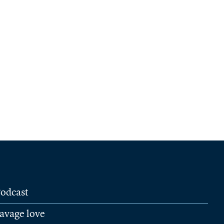
odcast
avage love