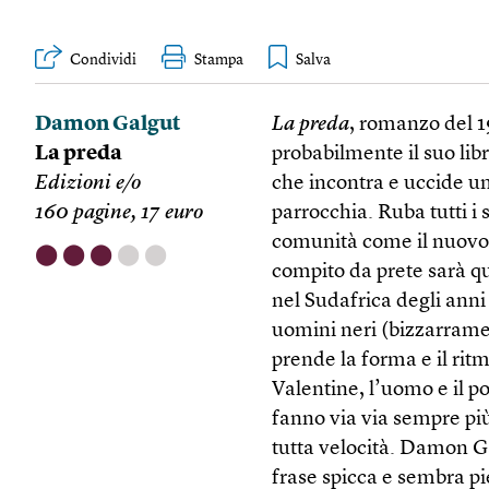
Condividi
Stampa
Damon Galgut
La preda
, romanzo del 1
La preda
probabilmente il suo lib
Edizioni e/o
che incontra e uccide un
160 pagine, 17 euro
parrocchia. Ruba tutti i s
comunità come il nuovo 
⬤
⬤
⬤
⬤
⬤
compito da prete sarà q
nel Sudafrica degli ann
uomini neri (bizzarrame
prende la forma e il ritmo
Valentine, l’uomo e il po
fanno via via sempre più
tutta velocità. Damon Ga
frase spicca e sembra pie