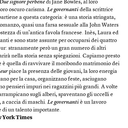
Due signore perbene
di Jane Bowles, al loro
loro oscuro carisma.
Le governanti
della scrittrice
rtiene a questa categoria: è una storia stringata,
romanzo, quasi una farsa sessuale alla John Waters
stezza di un’antica favola francese. Inès, Laura ed
nti e sono state assunte per occuparsi dei quattro
teur: stranamente però un gran numero di altri
rirà nella storia senza spiegazioni. Capiamo presto
e è quella di ravvivare il moribondo matrimonio dei
eur
piace la presenza delle giovani, la loro energia
rano per la casa, organizzano feste, asciugano
no pensieri impuri nei ragazzini più grandi. A volte
arrampicano sugli alberi, spaventano gli uccelli e
 a caccia di maschi.
Le governanti
è un lavoro
di un talento importante.
 York Times