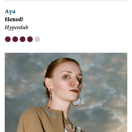
Aya
Hexed!
Hyperdub
⬤
⬤
⬤
⬤
⬤