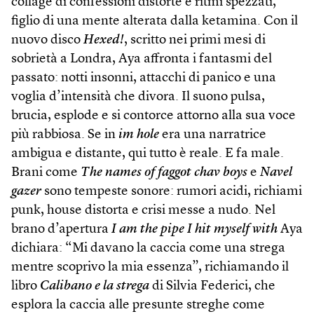
collage di confessioni distorte e ritmi spezzati,
figlio di una mente alterata dalla ketamina. Con il
nuovo disco
Hexed!
, scritto nei primi mesi di
sobrietà a Londra, Aya affronta i fantasmi del
passato: notti insonni, attacchi di panico e una
voglia d’intensità che divora. Il suono pulsa,
brucia, esplode e si contorce attorno alla sua voce
più rabbiosa. Se in
im hole
era una narratrice
ambigua e distante, qui tutto è reale. E fa male.
Brani come
The names of faggot chav boys
e
Navel
gazer
sono tempeste sonore: rumori acidi, richiami
punk, house distorta e crisi messe a nudo. Nel
brano d’apertura
I am the pipe I hit myself with
Aya
dichiara: “Mi davano la caccia come una strega
mentre scoprivo la mia essenza”, richiamando il
libro
Calibano e la strega
di Silvia Federici, che
esplora la caccia alle presunte streghe come