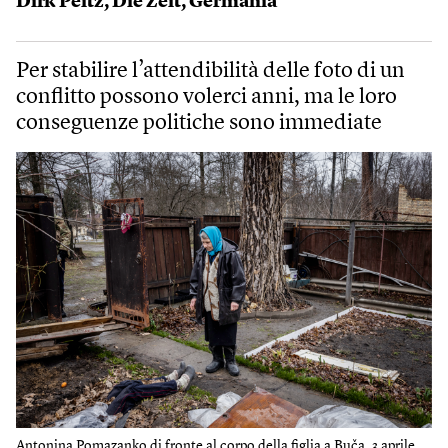
Dirk Peitz
,
Die Zeit
,
Germania
Per stabilire l’attendibilità delle foto di un
conflitto possono volerci anni, ma le loro
conseguenze politiche sono immediate
Antonina Pomazanko di fronte al corpo della figlia a Buča, 3 aprile