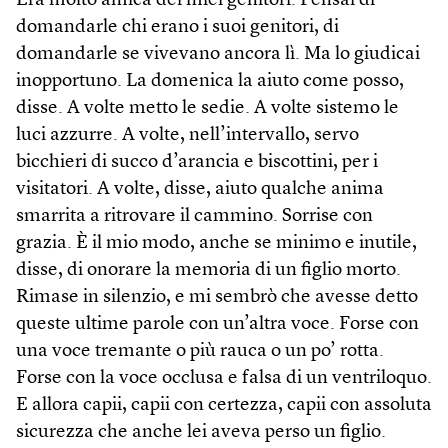
Era molto amica dei miei genitori. Pensai di
domandarle chi erano i suoi genitori, di
domandarle se vivevano ancora lì. Ma lo giudicai
inopportuno. La domenica la aiuto come posso,
disse. A volte metto le sedie. A volte sistemo le
luci azzurre. A volte, nell’intervallo, servo
bicchieri di succo d’arancia e biscottini, per i
visitatori. A volte, disse, aiuto qualche anima
smarrita a ritrovare il cammino. Sorrise con
grazia. È il mio modo, anche se minimo e inutile,
disse, di onorare la memoria di un figlio morto.
Rimase in silenzio, e mi sembrò che avesse detto
queste ultime parole con un’altra voce. Forse con
una voce tremante o più rauca o un po’ rotta.
Forse con la voce occlusa e falsa di un ventriloquo.
E allora capii, capii con certezza, capii con assoluta
sicurezza che anche lei aveva perso un figlio.