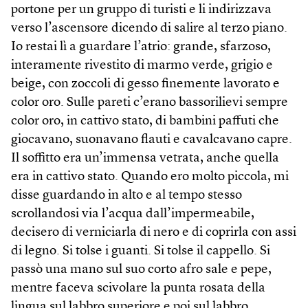
portone per un gruppo di turisti e li indirizzava
verso l’ascensore dicendo di salire al terzo piano.
Io restai lì a guardare l’atrio: grande, sfarzoso,
interamente rivestito di marmo verde, grigio e
beige, con zoccoli di gesso finemente lavorato e
color oro. Sulle pareti c’erano bassorilievi sempre
color oro, in cattivo stato, di bambini paffuti che
giocavano, suonavano flauti e cavalcavano capre.
Il soffitto era un’immensa vetrata, anche quella
era in cattivo stato. Quando ero molto piccola, mi
disse guardando in alto e al tempo stesso
scrollandosi via l’acqua dall’impermeabile,
decisero di verniciarla di nero e di coprirla con assi
di legno. Si tolse i guanti. Si tolse il cappello. Si
passò una mano sul suo corto afro sale e pepe,
mentre faceva scivolare la punta rosata della
lingua sul labbro superiore e poi sul labbro