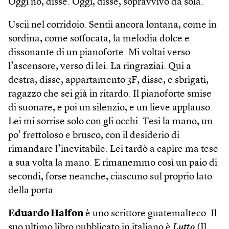
Oggi no, disse. Oggi, disse, sopravvivo da sola.
Uscii nel corridoio. Sentii ancora lontana, come in
sordina, come soffocata, la melodia dolce e
dissonante di un pianoforte. Mi voltai verso
l’ascensore, verso di lei. La ringraziai. Qui a
destra, disse, appartamento 3F, disse, e sbrigati,
ragazzo che sei già in ritardo. Il pianoforte smise
di suonare, e poi un silenzio, e un lieve applauso.
Lei mi sorrise solo con gli occhi. Tesi la mano, un
po’ frettoloso e brusco, con il desiderio di
rimandare l’inevitabile. Lei tardò a capire ma tese
a sua volta la mano. E rimanemmo così un paio di
secondi, forse neanche, ciascuno sul proprio lato
della porta.
Eduardo Halfon
è uno scrittore guatemalteco. Il
suo ultimo libro pubblicato in italiano è
Lutto
(Il