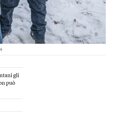
y
)
ntani gli
non può