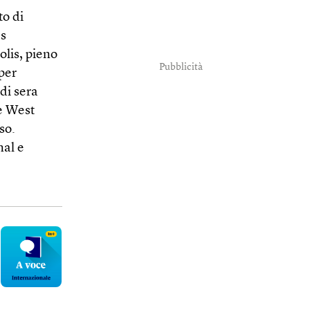
to di
ms
lis, pieno
Pubblicità
per
 di sera
e West
so.
nal e