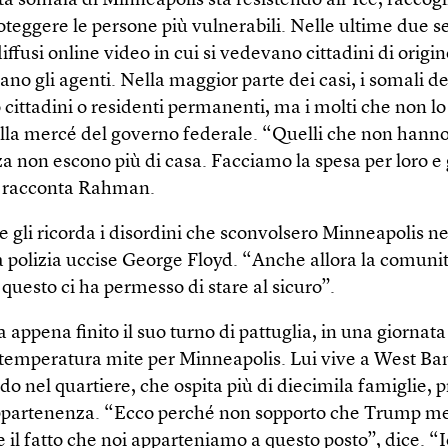
à somala di Minneapolis sta resistendo all’Ice, raccogl
roteggere le persone più vulnerabili. Nelle ultime due 
diffusi online video in cui si vedevano cittadini di orig
ano gli agenti. Nella maggior parte dei casi, i somali d
 cittadini o residenti permanenti, ma i molti che non lo
alla mercé del governo federale. “Quelli che non hanno
a non escono più di casa. Facciamo la spesa per loro e 
, racconta Rahman.
 gli ricorda i disordini che sconvolsero Minneapolis ne
a polizia uccise George Floyd. “Anche allora la comuni
e questo ci ha permesso di stare al sicuro”.
ppena finito il suo turno di pattuglia, in una giornata
 temperatura mite per Minneapolis. Lui vive a West Ba
 nel quartiere, che ospita più di diecimila famiglie, 
ppartenenza. “Ecco perché non sopporto che Trump me
 il fatto che noi apparteniamo a questo posto”, dice. “