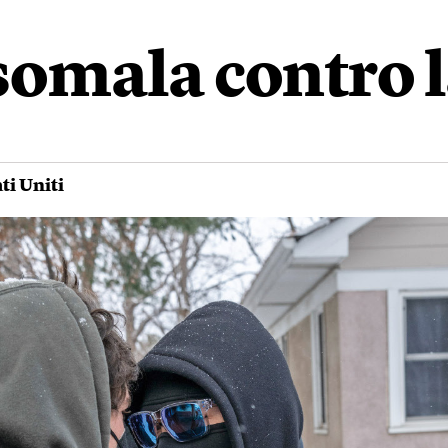
omala contro l
ti Uniti