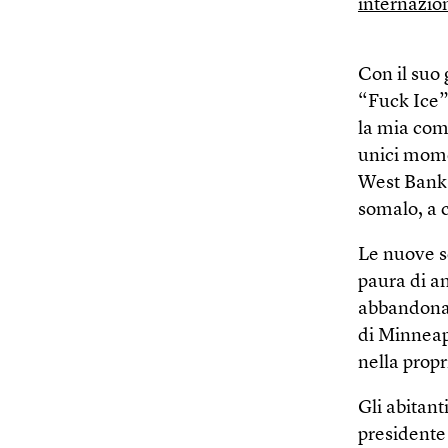
internazio
Con il suo 
“Fuck Ice”
la mia comu
unici mome
West Bank d
somalo, a 
Le nuove sq
paura di an
abbandonati
di Minneapo
nella propri
Gli abitant
presidente