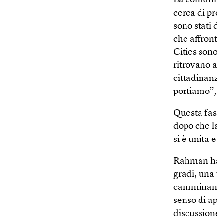
La comunit
cerca di p
sono stati 
che affront
Cities sono
ritrovano 
cittadinanz
portiamo”
Questa fase
dopo che l
si è unita 
Rahman ha a
gradi, una
camminando
senso di a
discussione