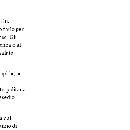
ritta
 farlo per
ese. Gli
chea o al
salato
rapida, la
etropolitana
assedio
ta dal
anno di