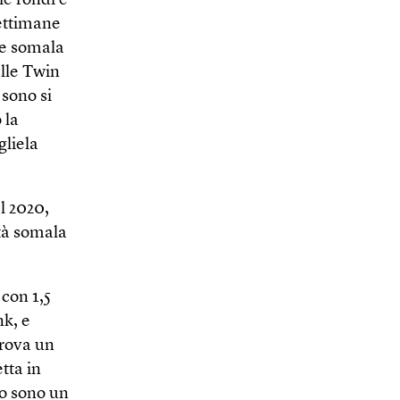
ie fondi e
settimane
ine somala
elle Twin
 sono si
 la
gliela
l 2020,
tà somala
 con 1,5
nk, e
prova un
tta in
Io sono un