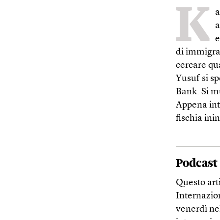
K
a
a
e
di immigrat
cercare qua
Yusuf si s
Bank. Si m
Appena intr
fischia ini
Podcast
Questo arti
Internazio
venerdì nel