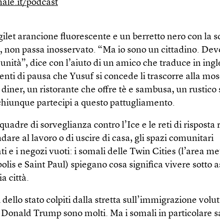
nale.it/podcast
gilet arancione fluorescente e un berretto nero con la sc
, non passa inosservato. “Ma io sono un cittadino. Devo
nità”, dice con l’aiuto di un amico che traduce in ingl
nti di pausa che Yusuf si concede li trascorre alla mos
iner, un ristorante che offre tè e sambusa, un rustico 
chiunque partecipi a questo pattugliamento.
uadre di sorveglianza contro l’Ice e le reti di risposta 
dare al lavoro o di uscire di casa, gli spazi comunitari
 e i negozi vuoti: i somali delle Twin Cities (l’area m
lis e Saint Paul) spiegano cosa significa vivere sotto 
a città.
i dello stato colpiti dalla stretta sull’immigrazione volu
 Donald Trump sono molti. Ma i somali in particolare s