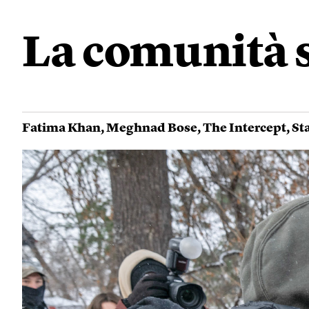
La comunità s
Fatima Khan
,
Meghnad Bose
,
The Intercept
,
Sta