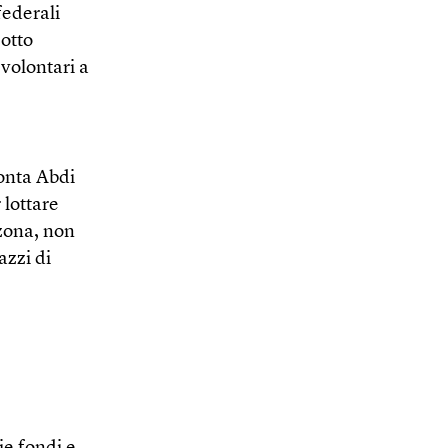
federali
 otto
volontari a
onta Abdi
 lottare
 zona, non
azzi di