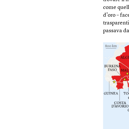
come quell
d’oro – fac
trasparenti
passava dag