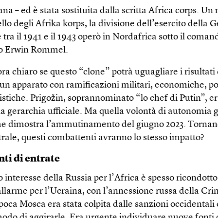
na – ed è stata sostituita dalla scritta Africa corps. U
llo degli Afrika korps, la divisione dell’esercito della
 tra il 1941 e il 1943 operò in Nordafrica sotto il coman
lo Erwin Rommel.
a chiaro se questo “clone” potrà uguagliare i risultati
 un apparato con ramificazioni militari, economiche, po
tiche. Prigožin, soprannominato “lo chef di Putin”, era
lla gerarchia ufficiale. Ma quella volontà di autonomia gl
me dimostra l’ammutinamento del giugno 2023. Tornand
trale, questi combattenti avranno lo stesso impatto?
ti di entrate
o interesse della Russia per l’Africa è spesso ricondotto
allarme per l’Ucraina, con l’annessione russa della Cr
poca Mosca era stata colpita dalle sanzioni occidentali
modo di aggirarle. Era urgente individuare nuove fonti 