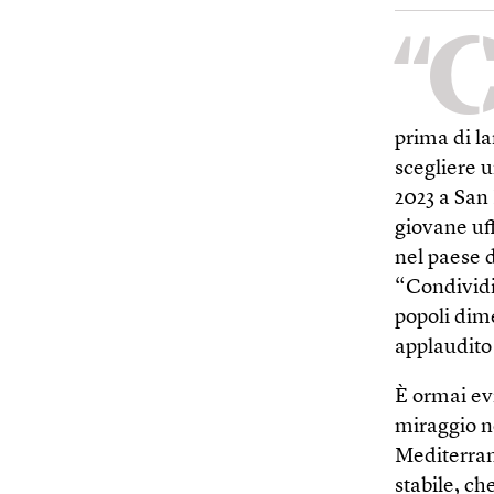
“
prima di la
scegliere u
2023 a San 
giovane uff
nel paese d
“Condividia
popoli dim
applaudito 
È ormai ev
miraggio n
Mediterran
stabile, ch