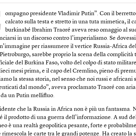
C
ompagno presidente Vladimir Putin”. Con il berretto
calcato sulla testa e stretto in una tuta mimetica, il 
burkinabé Ibrahim Traoré aveva reso omaggio al suo
nciarsi in un discorso contro l’imperialismo. Se doves
n’immagine per riassumere il vertice Russia-Africa del
Pietroburgo, sarebbe proprio la scena della complicità t
iciale del Burkina Faso, volto del colpo di stato milita
ieci mesi prima, e il capo del Cremlino, pieno di prem
mo la stessa storia, nel senso che noi russi e africani 
enticati dal mondo”, aveva proclamato Traoré con aria 
da un Putin mellifluo.
idente che la Russia in Africa non è più un fantasma. 
é il prodotto di una guerra dell’informazione. A sud de
eo è una realtà geopolitica pesante, forte e probabilm
e rimescola le carte tra le grandi potenze. Ha creato la 