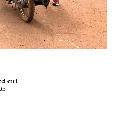
eci anni
nte