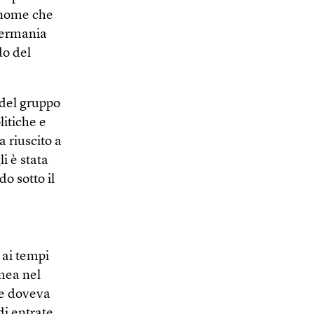
n nome che
 Germania
do del
 del gruppo
litiche e
 riuscito a
i è stata
o sotto il
 ai tempi
imea nel
 e doveva
di entrate,