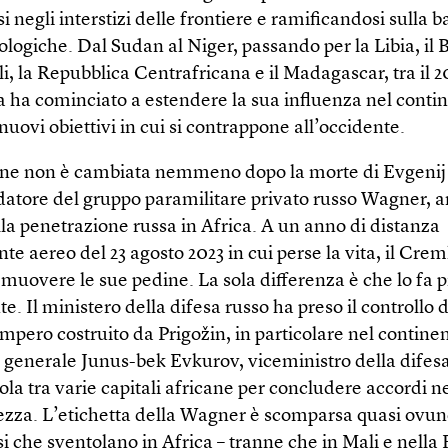
si negli interstizi delle frontiere e ramificandosi sulla b
eologiche. Dal Sudan al Niger, passando per la Libia, il
li, la Repubblica Centrafricana e il Madagascar, tra il 20
 ha cominciato a estendere la sua influenza nel contin
 nuovi obiettivi in cui si contrappone all’occidente.
one non è cambiata nemmeno dopo la morte di Evgenij 
datore del gruppo paramilitare privato russo Wagner, 
la penetrazione russa in Africa. A un anno di distanza
nte aereo del 23 agosto 2023 in cui perse la vita, il Crem
muovere le sue pedine. La sola differenza è che lo fa p
. Il ministero della difesa russo ha preso il controllo 
impero costruito da Prigožin, in particolare nel contine
Il generale Junus-bek Evkurov, viceministro della difes
pola tra varie capitali africane per concludere accordi ne
rezza. L’etichetta della Wagner è scomparsa quasi ovu
ssi che sventolano in Africa – tranne che in Mali e nella