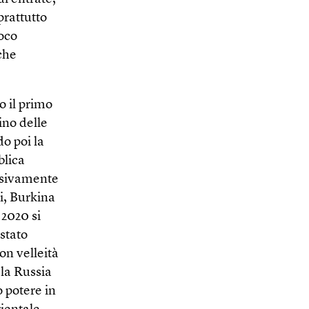
prattutto
poco
 che
o il primo
ino delle
o poi la
blica
ssivamente
li, Burkina
 2020 si
 stato
con velleità
 la Russia
o potere in