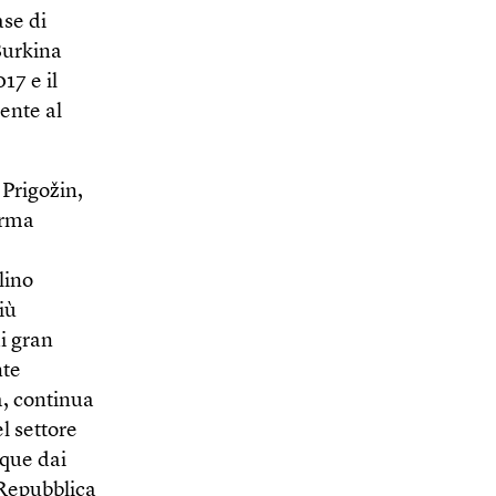
ase di
 Burkina
17 e il
ente al
Prigožin,
arma
lino
iù
di gran
nte
a, continua
l settore
nque dai
 Repubblica