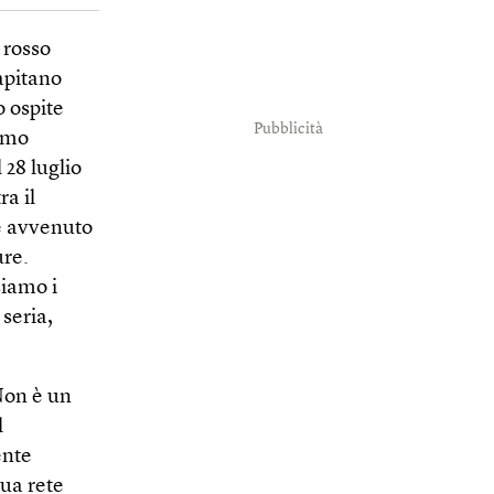
 rosso
capitano
 ospite
Pubblicità
simo
 28 luglio
ra il
re avvenuto
ure.
siamo i
seria,
Non è un
l
ente
sua rete