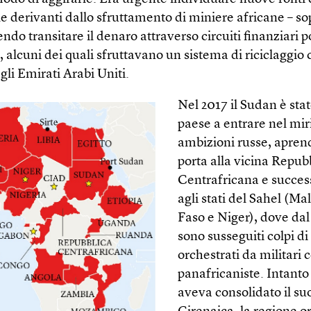
e derivanti dallo sfruttamento di miniere africane – so
endo transitare il denaro attraverso circuiti finanziari 
, alcuni dei quali sfruttavano un sistema di riciclaggio
li Emirati Arabi Uniti.
Nel 2017 il Sudan è stat
paese a entrare nel mir
ambizioni russe, aprend
porta alla vicina Repub
Centrafricana e succe
agli stati del Sahel (Ma
Faso e Niger), dove dal
sono susseguiti colpi di
orchestrati da militari 
panafricaniste. Intanto
aveva consolidato il su