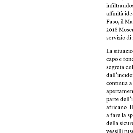
infiltrando
affinità id
Faso, il Ma
2018 Mosca
servizio di
La situazi
capo e fon
segreta del
dall’incide
continua a 
apertamente
parte dell’
africano. 
a fare la s
della sicu
vessilli ru