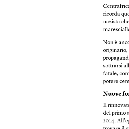
Centrafrica
ricorda que
nazista che
marescial
Non è ancor
originario,
propagandis
sottrarsi a
fatale, co
potere cen
Nuove fon
Il rinnovat
del primo 
2014. All’e
trovare il 