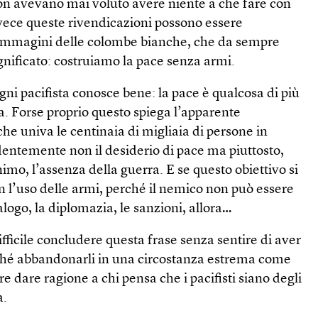
i non avevano mai voluto avere niente a che fare con
nvece queste rivendicazioni possono essere
 immagini delle colombe bianche, che da sempre
gnificato: costruiamo la pace senza armi.
gni pacifista conosce bene: la pace è qualcosa di più
a. Forse proprio questo spiega l’apparente
he univa le centinaia di migliaia di persone in
dentemente non il desiderio di pace ma piuttosto,
, l’assenza della guerra. E se questo obiettivo si
n l’uso delle armi, perché il nemico non può essere
alogo, la diplomazia, le sanzioni, allora…
ifficile concludere questa frase senza sentire di aver
erché abbandonarli in una circostanza estrema come
e dare ragione a chi pensa che i pacifisti siano degli
à.