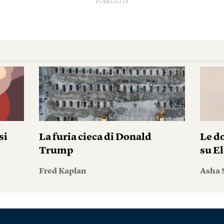
PUBBLICITÀ
si
La furia cieca di Donald
Le do
Trump
su El
Fred Kaplan
Asha 