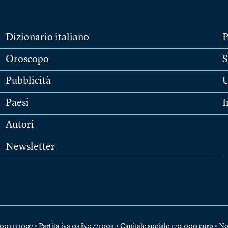
Dizionario italiano
P
Oroscopo
S
Pubblicità
U
Paesi
I
Autori
Newsletter
e 04003131002 • Partita iva 04850721004 • Capitale sociale 120.000 euro •
No