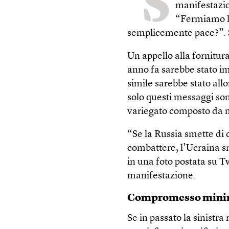
“S
manifestazion
“Fermiamo la
semplicemente pace?”. Su
Un appello alla fornitur
anno fa sarebbe stato i
simile sarebbe stato all
solo questi messaggi son
variegato composto da mol
“Se la Russia smette di 
combattere, l’Ucraina sm
in una foto postata su T
manifestazione.
Compromesso min
Se in passato la sinistra