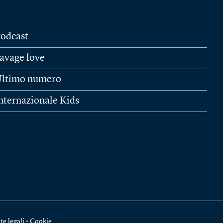
odcast
avage love
ltimo numero
nternazionale Kids
te legali
•
Cookie