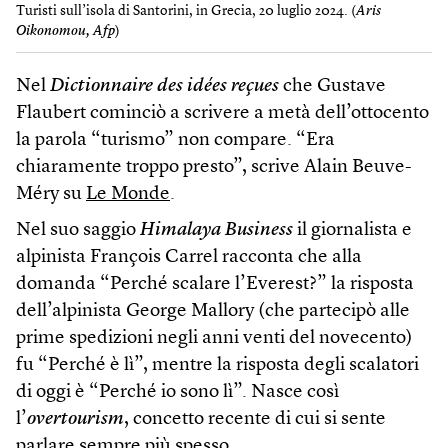
Turisti sull’isola di Santorini, in Grecia, 20 luglio 2024. (
Aris
Oikonomou, Afp
)
Nel
Dictionnaire des idées reçues
che Gustave
Flaubert cominciò a scrivere a metà dell’ottocento
la parola “turismo” non compare. “Era
chiaramente troppo presto”, scrive Alain Beuve-
Méry su
Le Monde
.
Nel suo saggio
Himalaya Business
il giornalista e
alpinista François Carrel racconta che alla
domanda “Perché scalare l’Everest?” la risposta
dell’alpinista George Mallory (che partecipò alle
prime spedizioni negli anni venti del novecento)
fu “Perché è lì”, mentre la risposta degli scalatori
di oggi è “Perché io sono lì”. Nasce così
l’
overtourism
, concetto recente di cui si sente
parlare sempre più spesso.