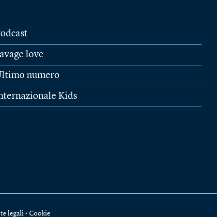
odcast
avage love
ltimo numero
nternazionale Kids
te legali
•
Cookie