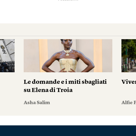
i
Le domande e i miti sbagliati
Vive
su Elena di Troia
Asha Salim
Alfie