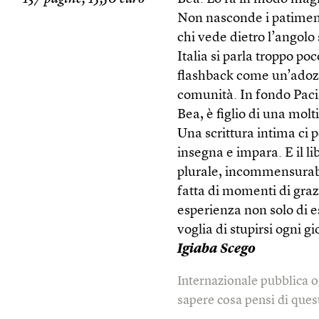
Non nasconde i patimenti,
chi vede dietro l’angolo 
Italia si parla troppo po
flashback come un’adozi
comunità. In fondo Pacile
Bea, è figlio di una molt
Una scrittura intima ci p
insegna e impara. E il l
plurale, incommensurabil
fatta di momenti di graz
esperienza non solo di es
voglia di stupirsi ogni gi
Igiaba Scego
Internazionale pubblica o
sapere cosa pensi di quest