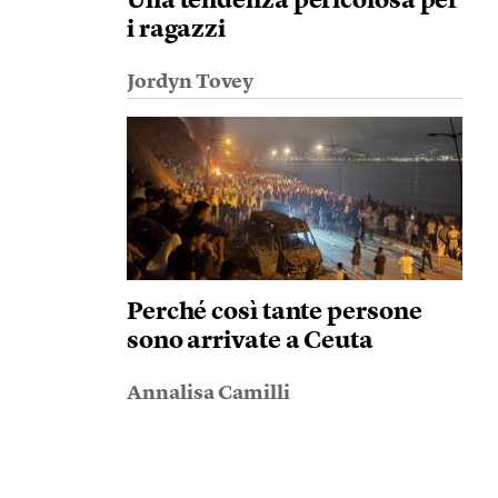
Una tendenza pericolosa per
i ragazzi
Jordyn Tovey
Perché così tante persone
sono arrivate a Ceuta
Annalisa Camilli