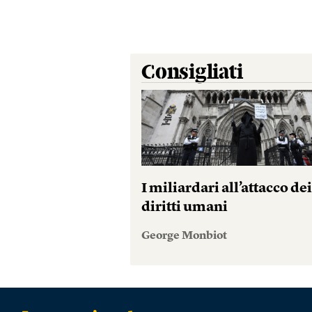
Consigliati
I miliardari all’attacco de
diritti umani
George Monbiot