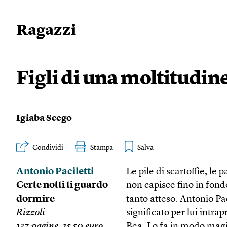
Ragazzi
Figli di una moltitudin
Igiaba Scego
Condividi
Stampa
Antonio Paciletti
Le pile di scartoffie, le
Certe notti ti guardo
non capisce fino in fond
dormire
tanto atteso. Antonio Pac
Rizzoli
significato per lui intr
137 pagine, 15,50 euro
Bea. Lo fa in modo magi