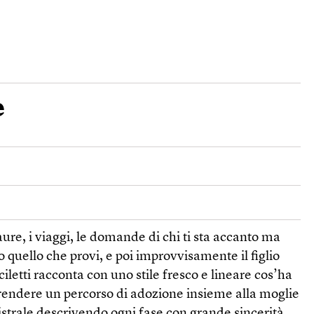
e
 paure, i viaggi, le domande di chi ti sta accanto ma
o quello che provi, e poi improvvisamente il figlio
iletti racconta con uno stile fresco e lineare cos’ha
aprendere un percorso di adozione insieme alla moglie
strale descrivendo ogni fase con grande sincerità.