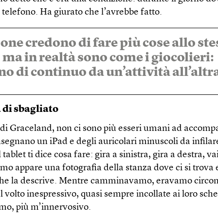
 telefono. Ha giurato che l’avrebbe fatto.
one credono di fare più cose allo st
ma in realtà sono come i giocolieri:
o di continuo da un’attività all’altr
di sbagliato
i di Graceland, non ci sono più esseri umani ad accompa
nsegnano un iPad e degli auricolari minuscoli da infilar
 tablet ti dice cosa fare: gira a sinistra, gira a destra, va
mo appare una fotografia della stanza dove ci si trova e
he la descrive. Mentre camminavamo, eravamo circon
 volto inespressivo, quasi sempre incollate ai loro sch
o, più m’innervosivo.