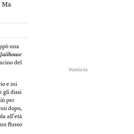
. Ma
uppò una
Jailhouse
acino del
Pubblicità
io e mi
 gli dissi
più per
nni dopo,
a all’età
 un flusso