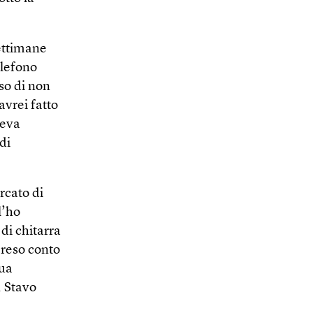
ettimane
elefono
so di non
avrei fatto
veva
di
rcato di
l’ho
di chitarra
 reso conto
sua
. Stavo