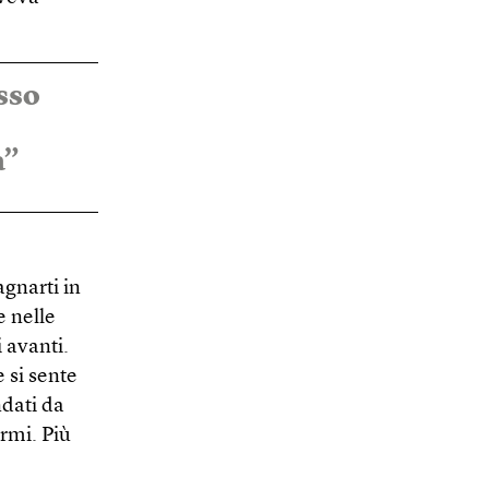
esso
a”
gnarti in
e nelle
i avanti.
 si sente
dati da
ermi. Più