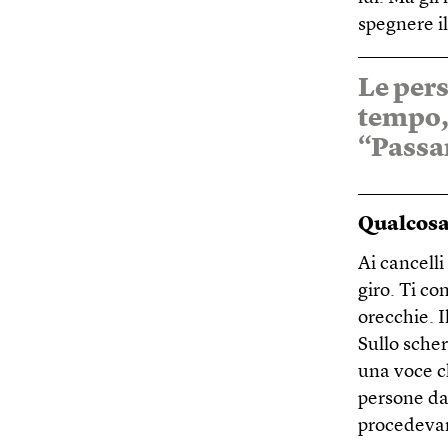
spegnere il
Le pers
tempo, 
“Passan
Qualcosa 
Ai cancell
giro. Ti co
orecchie. Il
Sullo scher
una voce c
persone dal
procedevam