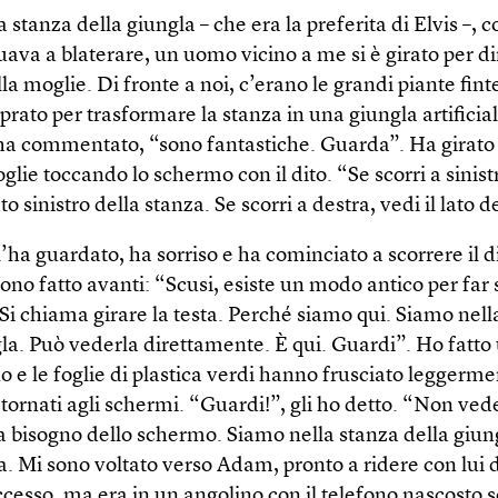
la stanza della giungla – che era la preferita di Elvis –, c
ava a blaterare, un uomo vicino a me si è girato per di
la moglie. Di fronte a noi, c’erano le grandi piante fint
ato per trasformare la stanza in una giungla artificial
ha commentato, “sono fantastiche. Guarda”. Ha girato i
glie toccando lo schermo con il dito. “Se scorri a sinist
to sinistro della stanza. Se scorri a destra, vedi il lato d
’ha guardato, ha sorriso e ha cominciato a scorrere il d
sono fatto avanti: “Scusi, esiste un modo antico per far 
Si chiama girare la testa. Perché siamo qui. Siamo nell
gla. Può vederla direttamente. È qui. Guardi”. Ho fatt
 e le foglie di plastica verdi hanno frusciato leggermen
 tornati agli schermi. “Guardi!”, gli ho detto. “Non ve
a bisogno dello schermo. Siamo nella stanza della giun
a. Mi sono voltato verso Adam, pronto a ridere con lui d
cesso, ma era in un angolino con il telefono nascosto s