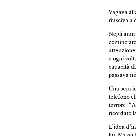
Vagava alla
riusciva a 
Negli anni
cominciato
attenzione
e ogni vol
capacità d
passava mi
Una sera i
telefono c
terrore. “
ricordato 
L’idea d’i
lui. Ma gli