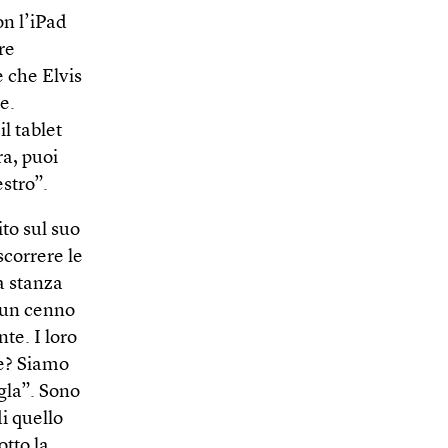
on l’iPad
re
e che Elvis
e.
l tablet
ra, puoi
estro”.
ito sul suo
scorrere le
a stanza
o un cenno
te. I loro
de? Siamo
gla”. Sono
i quello
otto la