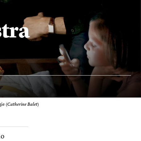
tra
ie (
Catherine Balet
)
no