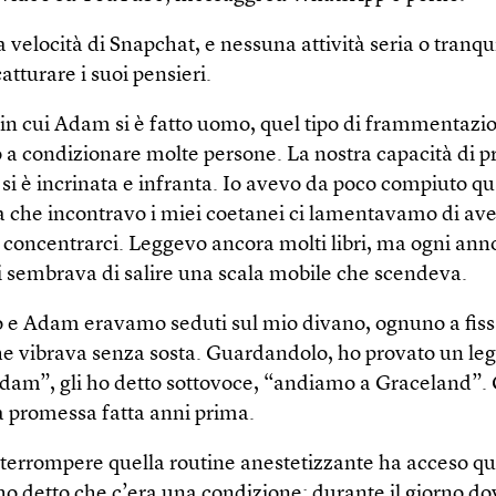
 velocità di Snapchat, e nessuna attività seria o tranqu
catturare i suoi pensieri.
 in cui Adam si è fatto uomo, quel tipo di frammentazi
 a condizionare molte persone. La nostra capacità di p
 si è incrinata e infranta. Io avevo da poco compiuto q
ta che incontravo i miei coetanei ci lamentavamo di ave
i concentrarci. Leggevo ancora molti libri, ma ogni ann
 sembrava di salire una scala mobile che scendeva.
o e Adam eravamo seduti sul mio divano, ognuno a fissa
he vibrava senza sosta. Guardandolo, ho provato un le
Adam”, gli ho detto sottovoce, “andiamo a Graceland”. 
la promessa fatta anni prima.
nterrompere quella routine anestetizzante ha acceso qu
 ho detto che c’era una condizione: durante il giorno d