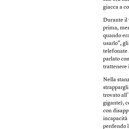
giacca a c
Durante il
prima, men
quando era
usarlo”, gl
telefonate
parlato con
trattenere i
Nella stan
strappargli
trovato all
gigante), c
con disapp
incapacità
perdendo l