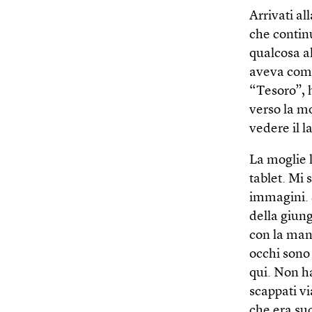
Arrivati al
che continu
qualcosa al
aveva compr
“Tesoro”, 
verso la mo
vedere il la
La moglie l
tablet. Mi 
immagini. 
della giun
con la mano
occhi sono
qui. Non h
scappati vi
che era suc