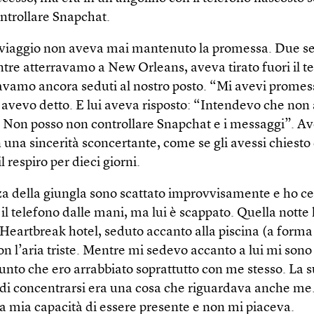
ontrollare Snapchat.
 viaggio non aveva mai mantenuto la promessa. Due s
tre atterravamo a New Orleans, aveva tirato fuori il t
vamo ancora seduti al nostro posto. “Mi avevi promes
i avevo detto. E lui aveva risposto: “Intendevo che non 
. Non posso non controllare Snapchat e i messaggi”. A
 una sincerità sconcertante, come se gli avessi chiesto 
l respiro per dieci giorni.
za della giungla sono scattato improvvisamente e ho ce
 il telefono dalle mani, ma lui è scappato. Quella notte 
’Heartbreak hotel, seduto accanto alla piscina (a forma 
on l’aria triste. Mentre mi sedevo accanto a lui mi sono
unto che ero arrabbiato soprattutto con me stesso. La 
 di concentrarsi era una cosa che riguardava anche me
a mia capacità di essere presente e non mi piaceva.