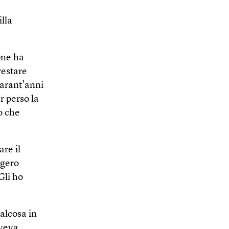
illa
one ha
restare
uarant’anni
r perso la
o che
re il
ggero
Gli ho
alcosa in
oveva