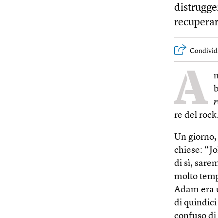
distrugge
recuperar
Condivid
A
n
b
r
re del rock
Un giorno,
chiese: “Jo
di sì, sare
molto temp
Adam era u
di quindici
confuso di