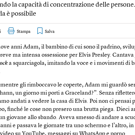
ndo la capacità di concentrazione delle persone
la è possibile
i
Stampa
ove anni Adam, il bambino di cui sono il padrino, svil
reve ma intensa ossessione per Elvis Presley. Cantava
ock
a squarciagola, imitando la voce e i movimenti di b
.
 mentre gli rimboccavo le coperte, Adam mi guardò ser
hann, un giorno mi porti a Graceland?”. Senza riflettere
mmo andati a vedere la casa di Elvis. Poi non ci pensai 
o, finché le cose non presero una brutta piega. Dieci a
n giovane allo sbando. Aveva smesso di andare a scuol
 anni e passava le giornate tra uno schermo e l’altro, in
 video su YouTube, messaggi su WhatsApp e porno.