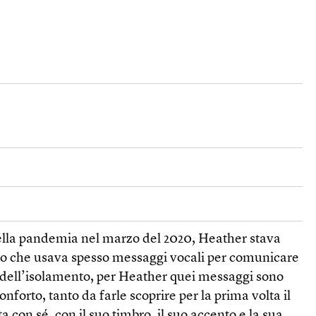
ella pandemia nel marzo del 2020, Heather stava
o che usava spesso messaggi vocali per comunicare
e dell’isolamento, per Heather quei messaggi sono
nforto, tanto da farle scoprire per la prima volta il
 con sé, con il suo timbro, il suo accento e la sua