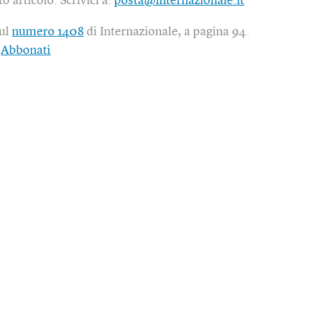
o articolo. Scrivici a:
posta@internazionale.it
sul
numero 1408
di Internazionale, a pagina 94.
|
Abbonati