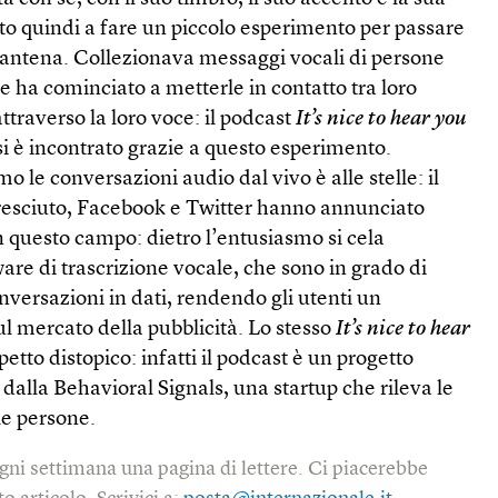
o quindi a fare un piccolo esperimento per passare
rantena. Collezionava messaggi vocali di persone
 ha cominciato a metterle in contatto tra loro
traverso la loro voce: il pod­cast
It’s nice to hear you
 si è incontrato grazie a questo esperimento.
 le conversazioni audio dal vivo è alle stelle: il
resciuto, Facebook e Twitter hanno annunciato
n questo campo: dietro l’entusiasmo si cela
re di trascrizione vocale, che sono in grado di
nversazioni in dati, rendendo gli utenti un
l mercato della pubblicità. Lo stesso
It’s nice to hear
etto distopico: infatti il podcast è un progetto
dalla Behavioral Signals, una startup che rileva le
le persone.
gni settimana una pagina di lettere. Ci piacerebbe