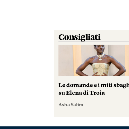
Consigliati
Le domande e i miti sbagl
su Elena di Troia
Asha Salim