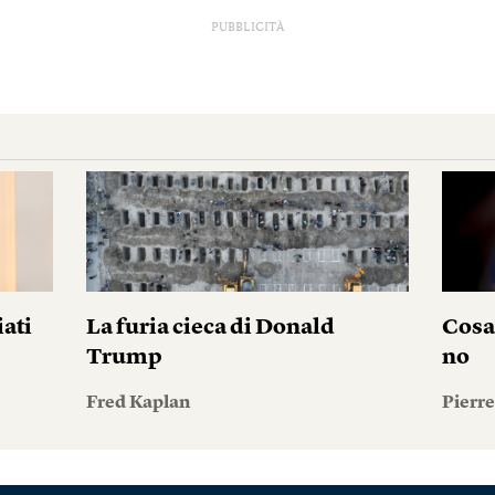
PUBBLICITÀ
iati
La furia cieca di Donald
Cosa
Trump
no
Fred Kaplan
Pierr