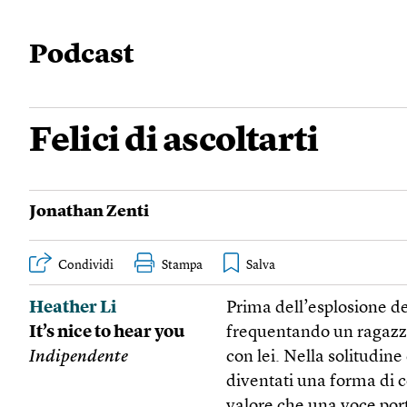
podcast
Felici di ascoltarti
Jonathan Zenti
Condividi
Stampa
Heather Li
Prima dell’esplosione d
It’s nice to hear you
frequentando un ragazz
Indipendente
con lei. Nella solitudin
diventati una forma di co
valore che una voce porta