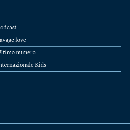
odcast
avage love
ltimo numero
nternazionale Kids