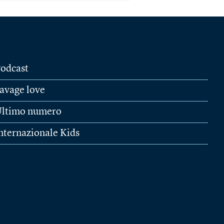
odcast
avage love
ltimo numero
nternazionale Kids