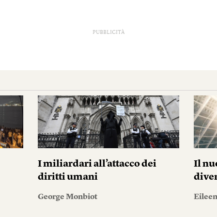
PUBBLICITÀ
I miliardari all’attacco dei
Il n
diritti umani
dive
George Monbiot
Eileen