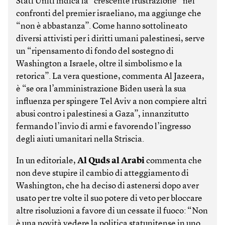
Stati Uniti indica la “crescente frustrazione” nei
confronti del premier israeliano, ma aggiunge che
“non è abbastanza”. Come hanno sottolineato
diversi attivisti per i diritti umani palestinesi, serve
un “ripensamento di fondo del sostegno di
Washington a Israele, oltre il simbolismo e la
retorica”. La vera questione, commenta Al Jazeera,
è “se ora l’amministrazione Biden userà la sua
influenza per spingere Tel Aviv a non compiere altri
abusi contro i palestinesi a Gaza”, innanzitutto
fermando l’invio di armi e favorendo l’ingresso
degli aiuti umanitari nella Striscia.
In un editoriale,
Al Quds al Arabi
commenta che
non deve stupire il cambio di atteggiamento di
Washington, che ha deciso di astenersi dopo aver
usato per tre volte il suo potere di veto per bloccare
altre risoluzioni a favore di un cessate il fuoco: “Non
è una novità vedere la politica statunitense in uno