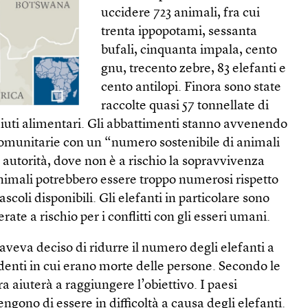
uccidere 723 animali, fra cui
trenta ippopotami, sessanta
bufali, cinquanta impala, cento
gnu, trecento zebre, 83 elefanti e
cento antilopi. Finora sono state
raccolte quasi 57 tonnellate di
 aiuti alimentari. Gli abbattimenti stanno avvenendo
 comunitarie con un “numero sostenibile di animali
e autorità, dove non è a rischio la sopravvivenza
animali potrebbero essere troppo numerosi rispetto
pascoli disponibili. Gli elefanti in particolare sono
rate a rischio per i conflitti con gli esseri umani.
aveva deciso di ridurre il numero degli elefanti a
denti in cui erano morte delle persone. Secondo le
a aiuterà a raggiungere l’obiettivo. I paesi
engono di essere in difficoltà a causa degli elefanti.