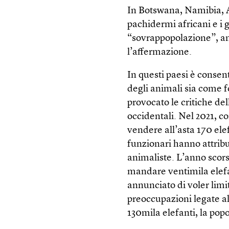
In Botswana, Namibia, 
pachidermi africani e i 
“sovrappopolazione”, an
l’affermazione.
In questi paesi è consent
degli animali sia come f
provocato le critiche de
occidentali. Nel 2021, c
vendere all’asta 170 elef
funzionari hanno attribui
animaliste. L’anno scor
mandare ventimila elef
annunciato di voler limit
preoccupazioni legate a
130mila elefanti, la po