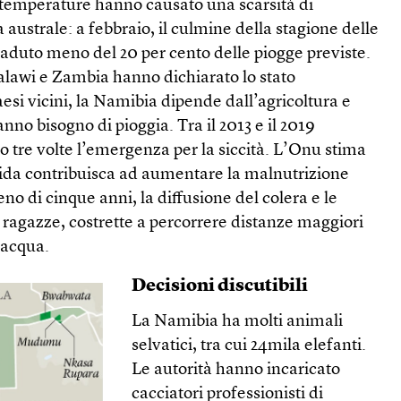
e temperature hanno causato una scarsità di
a australe: a febbraio, il culmine della stagione delle
caduto meno del 20 per cento delle piogge previste.
awi e Zambia hanno dichiarato lo stato
si vicini, la Namibia dipende dall’agricoltura e
nno bisogno di pioggia. Tra il 2013 e il 2019
tre volte l’emergenza per la siccità. L’Onu stima
arida contribuisca ad aumentare la malnutrizione
no di cinque anni, la diffusione del colera e le
 ragazze, costrette a percorrere distanze maggiori
’acqua.
Decisioni discutibili
La Namibia ha molti animali
selvatici, tra cui 24mila elefanti.
Le autorità hanno incaricato
cacciatori professionisti di