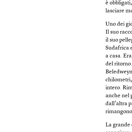
è obbligati
lasciare mo
Uno dei gi
Il suo racc
il suo pell
Sudafrica e
a casa. Er
del ritorno
Beled­weyne
chilometri,
intero. Ri
anche nel p
dall’altra
rimangono 
La grande c