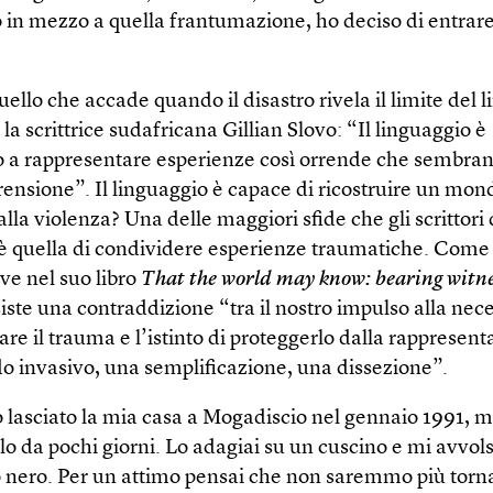
 in mezzo a quella frantumazione, ho deciso di entrare
ello che accade quando il disastro rivela il limite del 
a scrittrice sudafricana Gillian Slovo: “Il linguaggio è
 a rappresentare esperienze così orrende che sembran
ensione”. Il linguaggio è capace di ricostruire un mon
lla violenza? Una delle maggiori sfide che gli scrittor
 è quella di condividere esperienze traumatiche. Com
ve nel suo libro
That the world may know: bearing witne
siste una contraddizione “tra il nostro impulso alla nece
re il trauma e l’istinto di proteggerlo dalla rappresent
o invasivo, una semplificazione, una dissezione”.
lasciato la mia casa a Mogadiscio nel gennaio 1991, mi
lo da pochi giorni. Lo adagiai su un cuscino e mi avvols
 nero. Per un attimo pensai che non saremmo più tornat