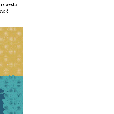
in questa
ene è