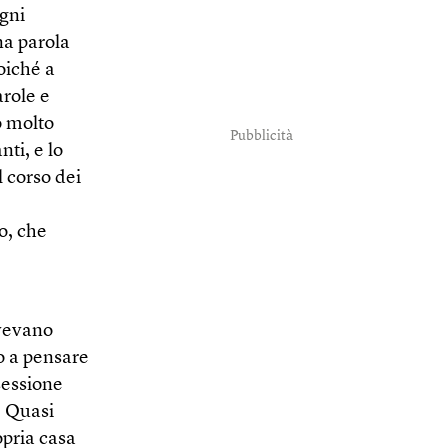
gni
na parola
oiché a
arole e
 molto
Pubblicità
nti, e lo
 corso dei
o, che
avevano
o a pensare
sessione
. Quasi
opria casa