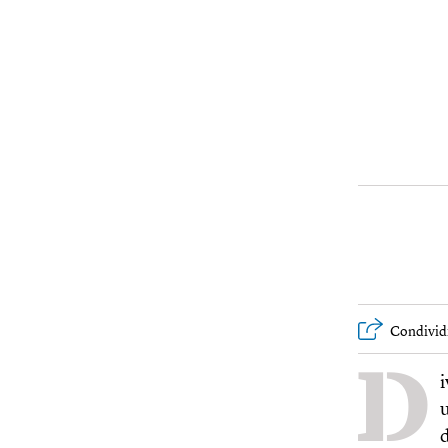
Condivid
D
d