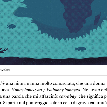
avedova
c’è una ninna nanna molto conosciuta, che una donna 
ntava:
Hobey hobeeyaa
/
Ya hobey hobeyaa
. Nel testo de
a una parola che mi affascinò:
carrabay
, che significa p
 Si parte nel pomeriggio solo in caso di grave calamità