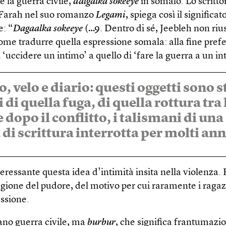
è la guerra civile,
dalgalka sokeeye
in somalo. Lo scritto
Farah nel suo romanzo
Legami
, spiega così il significat
e: “
Dagaalka sokeeye
(…9. Dentro di sé, Jeebleh non riu
me tradurre quella espressione somala: alla fine prefer
 ‘uccidere un intimo’ a quello di ‘fare la guerra a un in
, velo e diario: questi oggetti sono s
 di quella fuga, di quella rottura tra 
 dopo il conflitto, i talismani di una
 di scrittura interrotta per molti ann
eressante questa idea d’intimità insita nella violenza. 
agione del pudore, del motivo per cui raramente i raga
essione.
no guerra civile, ma
burbur
, che significa frantumazi