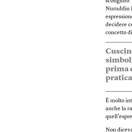
scongiuro: 
Nuruddin 
espression
decidere co
concetto di
Cuscino
simboli
prima e
pratica
È molto int
anche la r
quell’espr
Non diceva