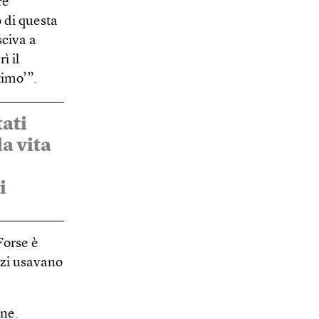
re
o di questa
sciva a
ì il
timo’”.
tati
la vita
i
Forse è
zzi usavano
one.