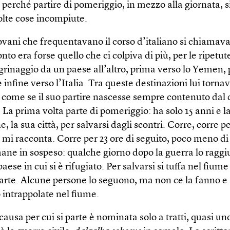
, perché partire di pomeriggio, in mezzo alla giornata, s
lte cose in­compiute.
ovani che frequentavano il corso d’italiano si chiamav
onto era forse quello che ci colpiva di più, per le ripetu
egrinaggio da un paese all’altro, prima verso lo Yemen, p
 infine verso l’Italia. Tra queste destinazioni lui torn
a come se il suo partire nascesse sempre contenuto dal 
. La prima volta parte di pomeriggio: ha solo 15 anni e l
, la sua città, per salvarsi dagli scontri. Corre, corre p
 mi racconta. Corre per 23 ore di seguito, poco meno di
mane in sospeso: qualche giorno dopo la guerra lo ragg
aese in cui si è rifugiato. Per salvarsi si tuffa nel fiume
 parte. Alcune persone lo seguono, ma non ce la fanno e
intrappolate nel fiume.
ausa per cui si parte è nominata solo a tratti, quasi un