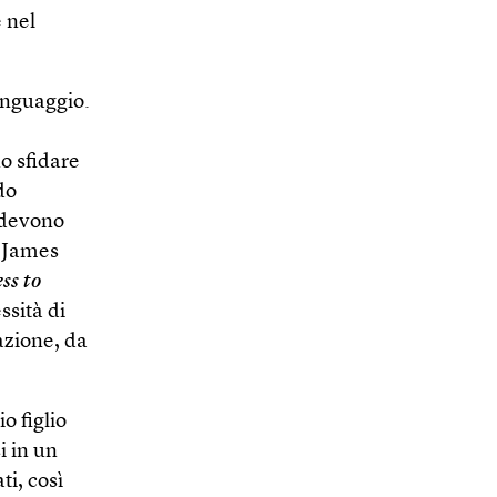
 nel
linguaggio.
o sfidare
do
i devono
e James
ss to
ssità di
azione, da
o figlio
i in un
i, così