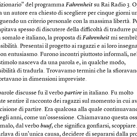
izionario” del programma
Fahrenheit
su Rai Radio 3. O
 un autore era chiesto di scegliere per cinque giorni u
eguendo un criterio personale con la massima libertà. P
apitava spesso di discutere della difficoltà di tradurre p
a somalo e italiano, la proposta di
Fahrenheit
mi sembrò
sibilità. Presentai il progetto ai ragazzi e ai loro insegna
on entusiasmo. Furono incontri piuttosto informali, nel
 stimolo nasceva da una parola e, in qualche modo,
ibilità di tradurla. Trovavamo termini che la sfioravan
portavano in dimensioni impreviste.
arole discusse fu il verbo
partire
in italiano. Fu molto
e sentire il racconto dei ragazzi sul momento in cui 
cisione di partire. Era qualcosa alla quale continuavan
degli anni, come un’ossessione. Chiamavano questa os
omalo, dal verbo
buuf
, che significa gonfiarsi, scoppiare
rlava di un’unica causa, decidere di separarsi dalla pr