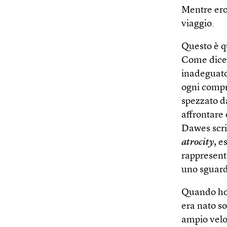
Mentre ero
viaggio.
Questo è qu
Come dice l
inadeguato
ogni compr
spezzato da
affrontare
Dawes scri
atrocity
, e
rappresenta
uno sguard
Quando ho 
era nato so
ampio velo