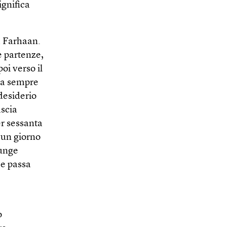
ignifica
a Farhaan.
te partenze,
oi verso il
ava sempre
desiderio
ascia
er sessanta
 un giorno
iunge
 e passa
o