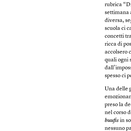
rubrica “D
settimana a
diversa, s
scuola ci c
concetti tr
ricca di pos
accolsero c
quali ogni
dall’imposs
spesso ci 
Una delle p
emozionant
preso la de
nel corso 
buufis
in s
nessuno pa