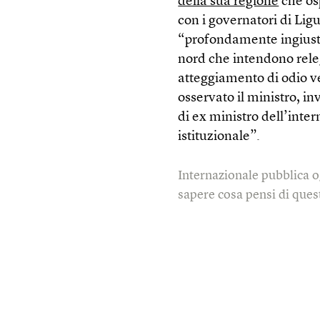
della sua regione
che os
con i governatori di Lig
“profondamente ingiusto
nord che intendono releg
atteggiamento di odio ve
osservato il ministro, i
di ex ministro dell’inte
istituzionale”.
Internazionale pubblica o
sapere cosa pensi di quest