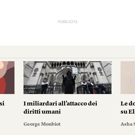
PUBBLICITÀ
si
I miliardari all’attacco dei
Le do
diritti umani
su El
George Monbiot
Asha 