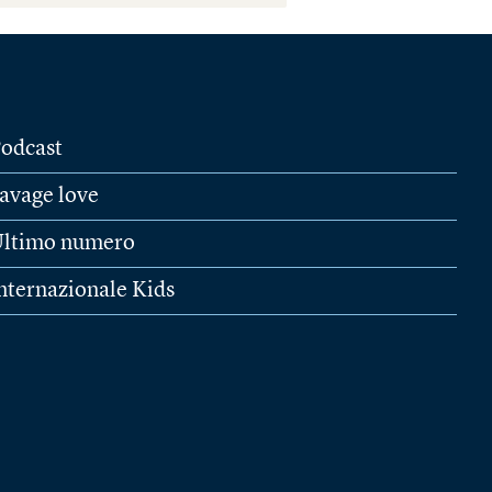
odcast
avage love
ltimo numero
nternazionale Kids