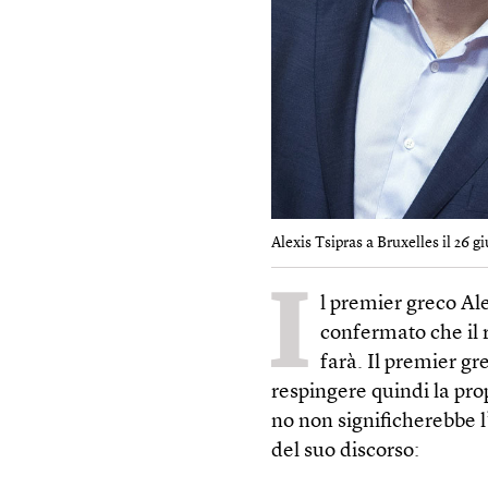
Alexis Tsipras a Bruxelles il 26 g
I
l premier greco Ale
confermato che il r
farà. Il premier gr
respingere quindi la prop
no non significherebbe l’
del suo discorso: