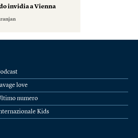
o invidia a Vienna
iranjan
odcast
avage love
ltimo numero
nternazionale Kids