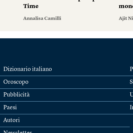
Time
mond
Annalisa Camilli
Ajit N
Dizionario italiano
P
Oroscopo
S
Pubblicità
U
Paesi
I
Autori