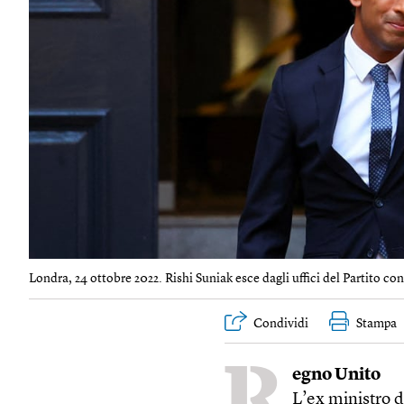
Londra, 24 ottobre 2022. Rishi Suniak esce dagli uffici del Partito con
Condividi
Stampa
R
egno Unito
L’ex ministro 