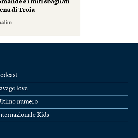
mande e i miti sbagliati
ena di Troia
Salim
odcast
avage love
ltimo numero
nternazionale Kids