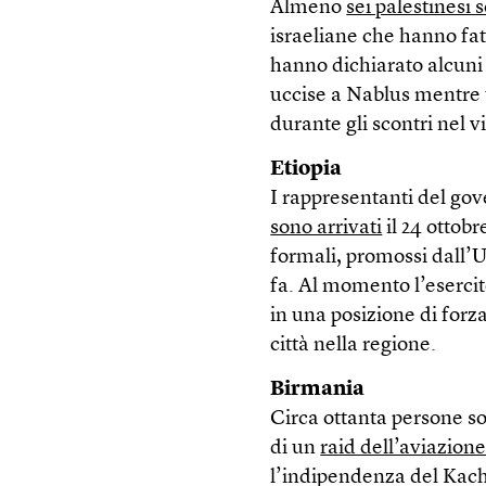
Almeno
sei palestinesi s
israeliane che hanno fat
hanno dichiarato alcuni 
uccise a Nablus mentre u
durante gli scontri nel v
Etiopia
I rappresentanti del gove
sono arrivati
il 24 ottobr
formali, promossi dall’U
fa. Al momento l’esercito 
in una posizione di for
città nella regione.
Birmania
Circa ottanta persone son
di un
raid dell’aviazion
l’indipendenza del Kachi