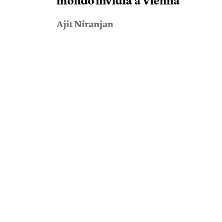
mondo invidia a Vienna
Ajit Niranjan