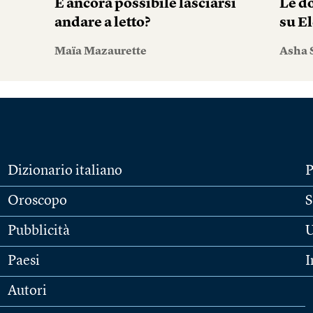
È ancora possibile lasciarsi
Le do
andare a letto?
su El
Maïa Mazaurette
Asha 
Dizionario italiano
P
Oroscopo
S
Pubblicità
U
Paesi
I
Autori