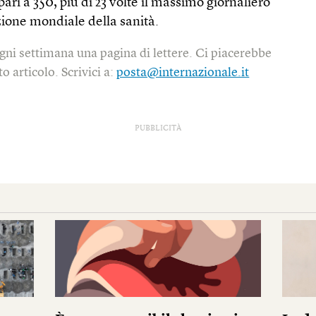
pari a 350, più di 23 volte il massimo giornaliero
zione mondiale della sanità.
gni settimana una pagina di lettere. Ci piacerebbe
o articolo. Scrivici a:
posta@internazionale.it
PUBBLICITÀ