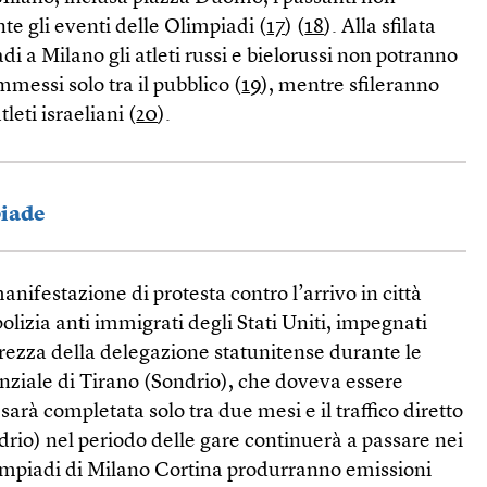
te gli eventi delle Olimpiadi (
17
) (
18
). Alla sfilata
di a Milano gli atleti russi e bielorussi non potranno
messi solo tra il pubblico (
19
), mentre sfileranno
tleti israeliani (
20
).
piade
nifestazione di protesta contro l’arrivo in città
 polizia anti immigrati degli Stati Uniti, impegnati
urezza della delegazione statunitense durante le
enziale di Tirano (Sondrio), che doveva essere
sarà completata solo tra due mesi e il traffico diretto
rio) nel periodo delle gare continuerà a passare nei
impiadi di Milano Cortina produrranno emissioni