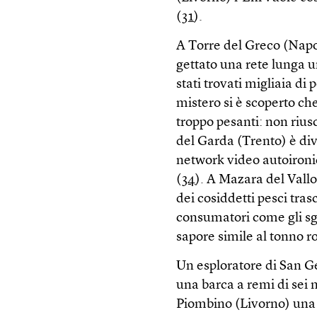
(
31
).
A Torre del Greco (Napo
gettato una rete lunga u
stati trovati migliaia di 
mistero si è scoperto che 
troppo pesanti: non rius
del Garda (Trento) è div
network video autoironic
(
34
). A Mazara del Vallo
dei cosiddetti pesci tras
consumatori come gli sgo
sapore simile al tonno r
Un esploratore di San Ge
una barca a remi di sei 
Piombino (Livorno) una 