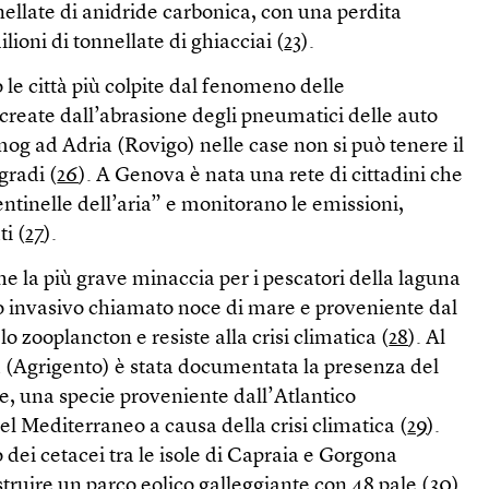
nellate di anidride carbonica, con una perdita
ilioni di tonnellate di ghiacciai (
23
).
le città più colpite dal fenomeno delle
 create dall’abrasione degli pneumatici delle auto
smog ad Adria (Rovigo) nelle case non si può tenere il
gradi (
26
). A Genova è nata una rete di cittadini che
ntinelle dell’aria” e monitorano le emissioni,
i (
27
).
he la più grave minaccia per i pescatori della laguna
o invasivo chiamato noce di mare e proveniente dal
 zooplancton e resiste alla crisi climatica (
28
). Al
sa (Agrigento) è stata documentata la presenza del
e, una specie proveniente dall’Atlantico
el Mediterraneo a causa della crisi climatica (
29
).
 dei cetacei tra le isole di Capraia e Gorgona
struire un parco eolico galleggiante con 48 pale (
30
)