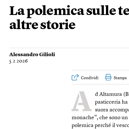
La polemica sulle t
altre storie
Alessandro Gilioli
5.2.2026
Condividi
Stampa
A
d Altamura (B
pasticceria ha
suora accompag
monache”, che sono un d
polemica perché il vesco