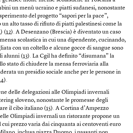
 gestisce molte mense scolastiche in Toscana a
mbini un menù ucraino e piatti sudanesi, nonostante
esperimento del progetto “sapori per la pace”,
 un alto tasso di rifiuto di piatti palestinesi come la
1
) (
12
). A Desenzano (Brescia) è diventato un caso
mensa scolastica in cui una dipendente, cucinando,
liata con un coltello e alcune gocce di sangue sono
li alunni (
13
). La Cgil ha definito “disumana” la
llo stato di chiudere la mensa ferroviaria alla
iderata un presidio sociale anche per le persone in
14
).
cene delle delegazioni alle Olimpiadi invernali
atering sloveno, nonostante le promesse degli
re il cibo italiano (
15
). A Cortina d’Ampezzo
elle Olimpiadi invernali un ristorante propone un
l cui prezzo varia dai cinquanta ai centoventi euro
 Milano, inclusa piazza Duomo, i passanti non