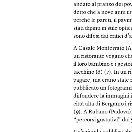
andato al pranzo dei pov
detto che a nove anni u
perché le pareti, il pavi
stati dipinti in stile opt
sono difesi dai critici d’a
A Casale Monferrato (Ales
un ristorante vegano ch
il loro bambino e i gestor
tacchino (
6
) (
7
). In un 
pagare, ma erano state r
pubblicato un fotogramma
diffondere la immagini i
città alta di Bergamo i ri
(
9
). A Rubano (Padova) c
“percorsi gustativi” dai