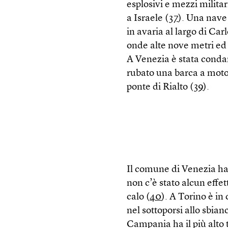
esplosivi e mezzi milita
a Israele (
37
). Una nave
in avaria al largo di C
onde alte nove metri ed 
A Venezia è stata conda
rubato una barca a motor
ponte di Rialto (
39
).
Il comune di Venezia ha 
non c’è stato alcun effe
calo (
40
). A Torino è in
nel sottoporsi allo sbia
Campania ha il più alto 