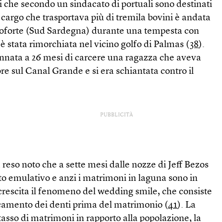
ri che secondo un sindacato di portuali sono destinati
 cargo che trasportava più di tremila bovini è andata
arloforte (Sud Sardegna) durante una tempesta con
è stata rimorchiata nel vicino golfo di Palmas (
38
).
nnata a 26 mesi di carcere una ragazza che aveva
e sul Canal Grande e si era schiantata contro il
PUBBLICITÀ
reso noto che a sette mesi dalle nozze di Jeff Bezos
tto emulativo e anzi i matrimoni in laguna sono in
 crescita il fenomeno del wedding smile, che consiste
ncamento dei denti prima del matrimonio (
41
). La
tasso di matrimoni in rapporto alla popolazione, la