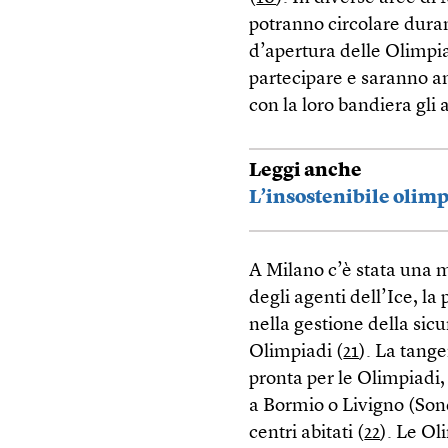
potranno circolare duran
d’apertura delle Olimpia
partecipare e saranno am
con la loro bandiera gli a
Leggi anche
L’insostenibile olim
A Milano c’è stata una ma
degli agenti dell’Ice, la
nella gestione della sic
Olimpiadi (
21
). La tang
pronta per le Olimpiadi, 
a Bormio o Livigno (Sond
centri abitati (
22
). Le Ol