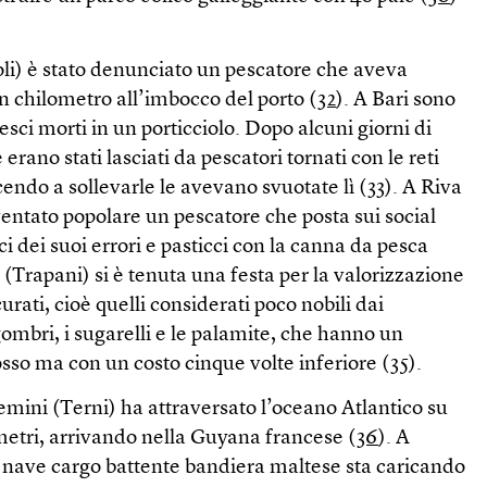
li) è stato denunciato un pescatore che aveva
n chilometro all’imbocco del porto (
32
). A Bari sono
pesci morti in un porticciolo. Dopo alcuni giorni di
erano stati lasciati da pescatori tornati con le reti
cendo a sollevarle le avevano svuotate lì (
33
). A Riva
entato popolare un pescatore che posta sui social
i dei suoi errori e pasticci con la canna da pesca
 (Trapani) si è tenuta una festa per la valorizzazione
curati, cioè quelli considerati poco nobili dai
mbri, i sugarelli e le palamite, che hanno un
osso ma con un costo cinque volte inferiore (
35
).
mini (Terni) ha attraversato l’oceano Atlantico su
metri, arrivando nella Guyana francese (
36
). A
nave cargo battente bandiera maltese sta caricando