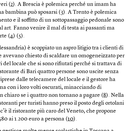
eri (
2
). A Brescia è polemica perché un imam ha
na bambina può sposarsi (
3
). A Trento è polemica
mento e il soffitto di un sottopassaggio pedonale sono
ical art. Fanno venire il mal di testa ai passanti ma
rte (
4
) (
5
).
sandria) è scoppiato un aspro litigio tra i clienti di
e avevano chiesto di scaldare un omogeneizzato per
i del locale che si sono rifiutati perché si trattava di
ristorante di Bari quattro persone sono uscite senza
iprese dalle telecamere del locale e il gestore ha
 con i loro volti oscurati, minacciando di
n chiaro se i quattro non tornano a pagare (
8
). Nella
storanti per turisti hanno preso il posto degli ortolani
’è il ristorante più caro del Veneto, che propone
 580 ai 1.200 euro a persona (
10
).