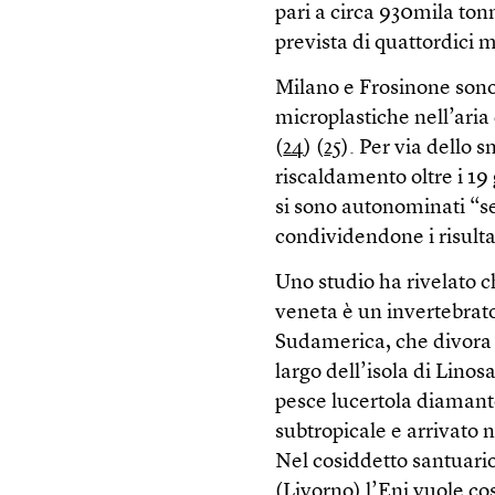
pari a circa 930mila ton
prevista di quattordici m
Milano e Frosinone sono 
microplastiche nell’aria
(
24
) (
25
). Per via dello 
riscaldamento oltre i 19 
si sono autonominati “se
condividendone i risultat
Uno studio ha rivelato c
veneta è un invertebrat
Sudamerica, che divora lo
largo dell’isola di Lino
pesce lucertola diamant
subtropicale e arrivato n
Nel cosiddetto santuario
(Livorno) l’Eni vuole co