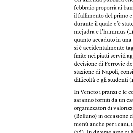
Un’azienda pubblica che
febbraio proporrà ai ba
il fallimento del primo 
durante il quale c’è stato
mejadra e l’hummus (
1
quanto accaduto in una 
si è accidentalmente tag
finite nei piatti serviti ag
decisione di Ferrovie de
stazione di Napoli, cons
difficoltà e gli studenti (
In Veneto i pranzi e le 
saranno forniti da un c
organizzatori di valorizza
(Belluno) in occasione d
menù anche per i cani, i
(
16
). In diverse aree di