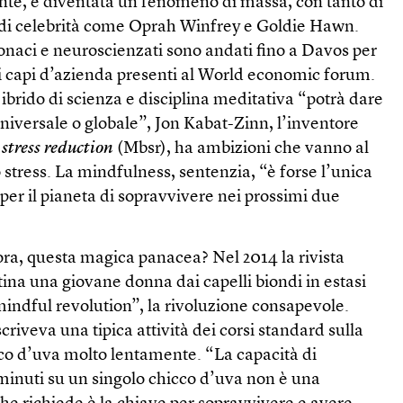
e, è diventata un fenomeno di massa, con tanto di
 di celebrità come Oprah Winfrey e Goldie Hawn.
monaci e neuroscienzati sono andati fino a Davos per
i ai capi d’azienda presenti al World economic forum.
 ibrido di scienza e disciplina meditativa “potrà dare
niversale o globale”, Jon Kabat-Zinn, l’inventore
stress reduction
(Mbsr), ha ambizioni che vanno al
lo stress. La mindfulness, sentenzia, “è forse l’unica
 per il pianeta di sopravvivere nei prossimi due
lora, questa magica panacea? Nel 2014 la rivista
ina una giovane donna dai capelli biondi in estasi
 mindful revolution”, la rivoluzione consapevole.
scriveva una tipica attività dei corsi standard sulla
o d’uva molto lentamente. “La capacità di
 minuti su un singolo chicco d’uva non è una