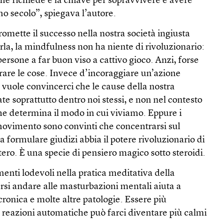
 che richiede è la chiave per sopravvivere e avere
o secolo”, spiegava l’autore.
omette il successo nella nostra società ingiusta
la, la mindfulness non ha niente di rivoluzionario:
persone a far buon viso a cattivo gioco. Anzi, forse
orare le cose. Invece d’incoraggiare un’azione
 vuole convincerci che le cause della nostra
te soprattutto dentro noi stessi, e non nel contesto
he determina il modo in cui viviamo. Eppure i
 movimento sono convinti che concentrarsi sul
formulare giudizi abbia il potere rivoluzionario di
ero. È una specie di pensiero magico sotto steroidi.
enti lodevoli nella pratica meditativa della
rsi andare alle masturbazioni mentali aiuta a
a cronica e molte altre patologie. Essere più
 reazioni automatiche può farci diventare più calmi