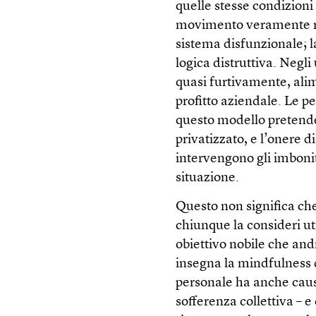
quelle stesse condizioni
movimento veramente ri
sistema disfunzionale; l
logica distruttiva. Negli
quasi furtivamente, alim
profitto aziendale. Le pe
questo modello pretende 
privatizzato, e l’onere di
intervengono gli imbonit
situazione.
Questo non significa ch
chiunque la consideri uti
obiettivo nobile che an
insegna la mindfulness d
personale ha anche cause
sofferenza collettiva –