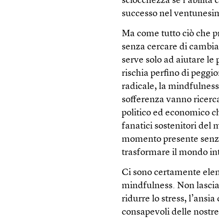
sciocchezza se l’abilità
successo nel ventunesim
Ma come tutto ciò che pr
senza cercare di cambiar
serve solo ad aiutare le 
rischia perfino di peggi
radicale, la mindfulness
sofferenza vanno ricerca
politico ed economico c
fanatici sostenitori del
momento presente senza 
trasformare il mondo int
Ci sono certamente elem
mindfulness. Non lascia
ridurre lo stress, l’ansi
consapevoli delle nostre