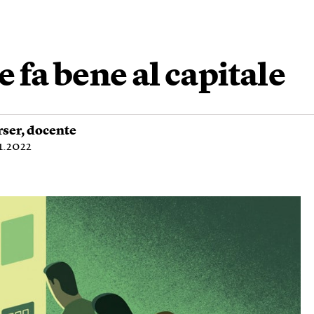
 fa bene al capitale
rser
, docente
1.2022