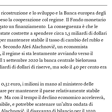
ricostruzione e lo sviluppo e la Banca europea degli
eso la cooperazione col regime. Il Fondo monetario
egato un finanziamento. La conseguenza è che le
state costrette a spendere circa 1,5 miliardi di dollari
per mantenere stabile il tasso di cambio del rublo e
ico. Secondo Aleś Alachnovič, un economista
 il regime si sta lentamente avviando verso il
Il 1 settembre 2020 la banca centrale bielorussa
ardi di dollari di riserve, ma solo il 40 per cento era
 0,32 euro, i milioni in mano al ministero delle
are per mantenere il paese relativamente stabile
. Ma con il tempo il declino economico accelererà,
ibile, e potrebbe scatenare un’altra ondata di
Alachnovič, il disavanzo di bilancio per il 2020