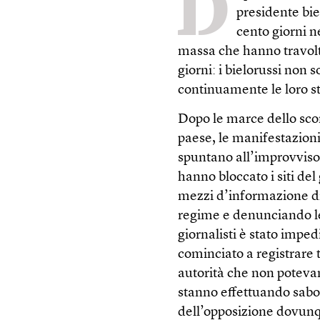
D
presidente bi
cento giorni n
massa che hanno travolto
giorni: i bielorussi non
continuamente le loro st
Dopo le marce dello scor
paese, le manifestazioni 
spuntano all’improvviso 
hanno bloccato i siti de
mezzi d’informazione di 
regime e denunciando le 
giornalisti è stato impedi
cominciato a registrare
autorità che non potevano
stanno effettuando sabot
dell’opposizione dovun