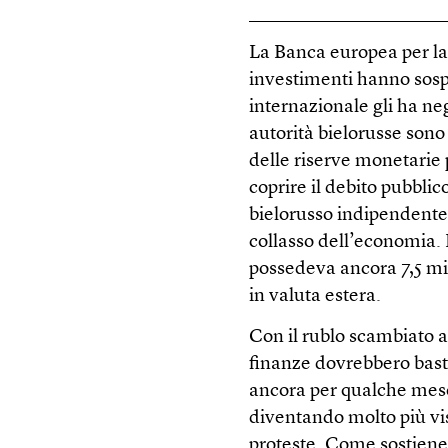
La Banca europea per la 
investimenti hanno sosp
internazionale gli ha n
autorità bielorusse sono 
delle riserve monetarie 
coprire il debito pubbl
bielorusso indipendente,
collasso dell’economia. 
possedeva ancora 7,5 mili
in valuta estera.
Con il rublo scambiato a
finanze dovrebbero bast
ancora per qualche mese
diventando molto più vis
proteste. Come sostiene 