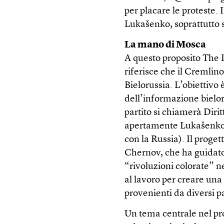
per placare le proteste.
Lukašenko, soprattutto s
La mano di Mosca
A questo proposito The 
riferisce che il Cremlin
Bielorussia. L’obiettivo
dell’informazione bieloru
partito si chiamerà Dirit
apertamente Lukašenko 
con la Russia). Il proge
Chernov, che ha guidato 
“rivoluzioni colorate” n
al lavoro per creare una
provenienti da diversi pa
Un tema centrale nel pr