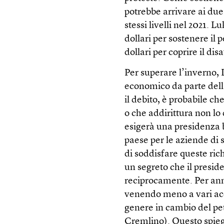
potrebbe arrivare ai due 
stessi livelli nel 2021. 
dollari per sostenere il 
dollari per coprire il d
Per superare l’inverno,
economico da parte del
il debito, è probabile c
o che addirittura non lo
esigerà una presidenza b
paese per le aziende di 
di soddisfare queste rich
un segreto che il presid
reciprocamente. Per ann
venendo meno a vari acco
genere in cambio del petr
Cremlino). Questo spieg