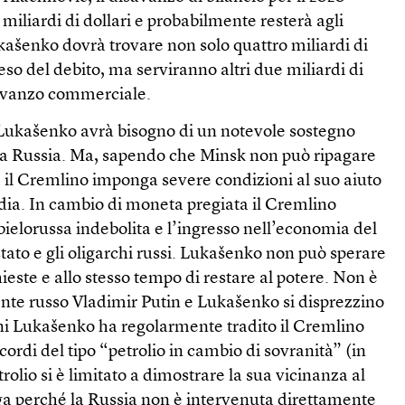
miliardi di dollari e probabilmente resterà agli
Lukašenko dovrà trovare non solo quattro miliardi di
peso del debito, ma serviranno altri due miliardi di
isavanzo commerciale.
 Lukašenko avrà bisogno di un notevole sostegno
la Russia. Ma, sapendo che Minsk non può ripagare
he il Cremlino imponga severe condizioni al suo aiuto
 dia. In cambio di moneta pregiata il Cremlino
ielorussa indebolita e l’ingresso nell’economia del
stato e gli oligarchi russi. Lukašenko non può sperare
ieste e allo stesso tempo di restare al potere. Non è
ente russo Vladimir Putin e Lukašenko si disprezzino
i Lukašenko ha regolarmente tradito il Cremlino
rdi del tipo “petrolio in cambio di sovranità” (in
olio si è limitato a dimostrare la sua vicinanza al
a perché la Russia non è intervenuta direttamente