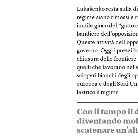
Lukašenko resta sulla dif
regime siano rimossi e 
inutile gioco del “gatto 
bandiere dell’opposizione
Queste attività dell’opp
governo. Oggi i prezzi bas
chiusura delle frontiere
quelli che lavorano nel se
scioperi bianchi degli o
europea e degli Stati Un
lastrico il regime.
Con il tempo il
diventando molt
scatenare un’al