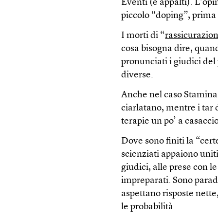
Eventi (e appalti). L’op
piccolo “doping”, prima 
I morti di “
rassicurazio
cosa bisogna dire, quand
pronunciati i giudici de
diverse.
Anche nel caso Stamina g
ciarlatano, mentre i tar
terapie un po’ a casaccio
Dove sono finiti la “cert
scienziati appaiono uniti
giudici, alle prese con 
impreparati. Sono parado
aspettano risposte nette
le probabilità.