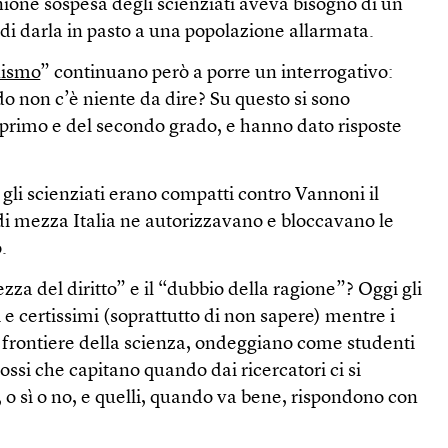
inione sospesa degli scienziati aveva bisogno di un
di darla in pasto a una popolazione allarmata.
nismo
” continuano però a porre un interrogativo:
o non c’è niente da dire? Su questo si sono
l primo e del secondo grado, e hanno dato risposte
li scienziati erano compatti contro Vannoni il
 di mezza Italia ne autorizzavano e bloccavano le
.
ezza del diritto” e il “dubbio della ragione”? Oggi gli
 e certissimi (soprattutto di non sapere) mentre i
le frontiere della scienza, ondeggiano come studenti
ssi che capitano quando dai ricercatori ci si
, o sì o no, e quelli, quando va bene, rispondono con