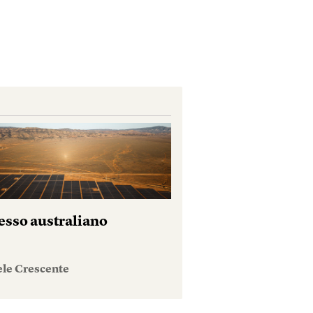
esso australiano
ele Crescente