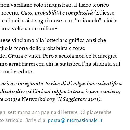
non vacillano solo i magistrati. Il fisico teorico
o recente
Caos, probabilità e complessità
(Ediesse
no di noi assiste ogni mese a un “miracolo”, cioè a
a una volta su un milione.
ese vinciamo alla lotteria: significa anzi che
 la teoria delle probabilità e forse
el Gratta e vinci. Però a scuola non ce la insegna
o arrabbiarci con chi la statistica l’ha studiata sul
ha mai creduto.
eorico e insegnante. Scrive di divulgazione scientifica
icato diversi libri sul rapporto tra scienza e società,
se 2013) e
Networkology
(Il Saggiatore 2011).
gni settimana una pagina di lettere. Ci piacerebbe
o articolo. Scrivici a:
posta@internazionale.it