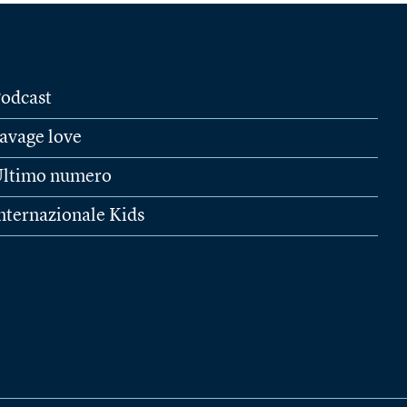
odcast
avage love
ltimo numero
nternazionale Kids