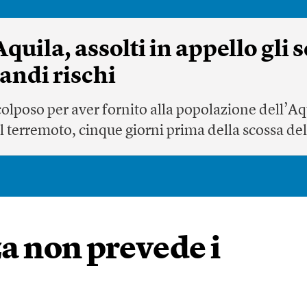
uila, assolti in appello gli s
ndi rischi
colposo per aver fornito alla popolazione dell’A
l terremoto, cinque giorni prima della scossa de
za non prevede i