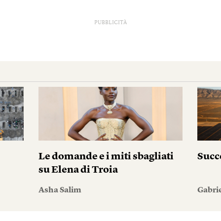
PUBBLICITÀ
Le domande e i miti sbagliati
Succ
su Elena di Troia
Asha Salim
Gabri