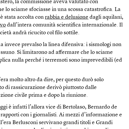
istero, la commissione aveva valutato con
 che lo sciame sfociasse in una scossa catastrofica. La
è stata accolta con
rabbia e delusione
dagli aquilani,
evo
dall’intera comunità scientifica internazionale. Il
ietà andrà ricucito col filo sottile.
a invece prevalso la linea difensiva: i sismologi non
essuno. Si limitarono ad affermare che lo sciame
plica nulla perché i terremoti sono imprevedibili (ed
’era molto altro da dire, per questo durò solo
to di rassicurazione derivò piuttosto dalle
ezione civile prima e dopo la riunione.
gi è infatti l’allora vice di Bertolaso, Bernardo de
 rapporti con i giornalisti. Ai mezzi d’informazione e
ll’era Berlusconi servivano grandi titoli e Grandi