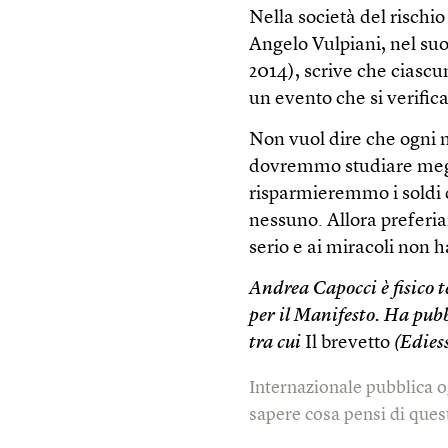
Nella società del rischio 
Angelo Vulpiani, nel su
2014), scrive che ciascu
un evento che si verific
Non vuol dire che ogni m
dovremmo studiare meglio
risparmieremmo i soldi d
nessuno. Allora preferiam
serio e ai miracoli non 
Andrea Capocci è fisico t
per il Manifesto. Ha pubbl
tra cui
Il brevetto
(Edies
Internazionale pubblica o
sapere cosa pensi di quest