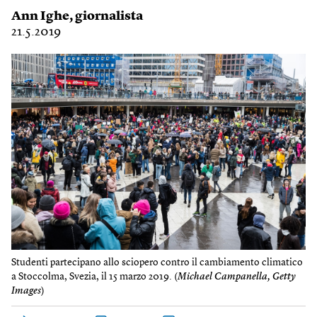
Ann Ighe
, giornalista
21.5.2019
Studenti partecipano allo sciopero contro il cambiamento climatico
a Stoccolma, Svezia, il 15 marzo 2019. (
Michael Campanella, Getty
Images
)